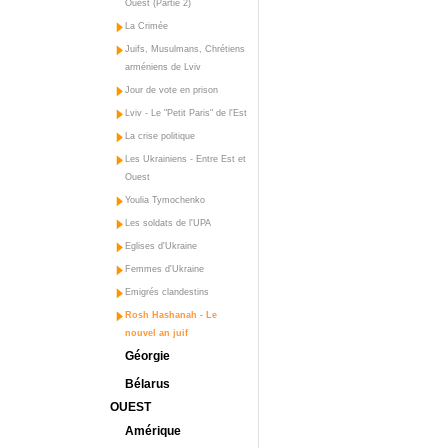
Ouest (Partie 2)
La Crimée
Juifs, Musulmans, Chrétiens
arméniens de Lviv
Jour de vote en prison
Lviv - Le "Petit Paris" de l'Est
La crise politique
Les Ukrainiens - Entre Est et
Ouest
Youlia Tymochenko
Les soldats de l'UPA
Eglises d'Ukraine
Femmes d'Ukraine
Emigrés clandestins
Rosh Hashanah - Le
nouvel an juif
Géorgie
Bélarus
OUEST
Amérique