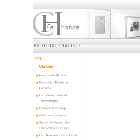
EST
Ukraine
Intemporelle Ukraine
Houtsouly - Peuple des
Carpates
Les gueules noires de
Tchervonograd
La Révolution orange
Viktor Youchtchenko
Gréco-catholiques : des
catacombes à l'air libre
Les Ukrainiens - Entre Est et