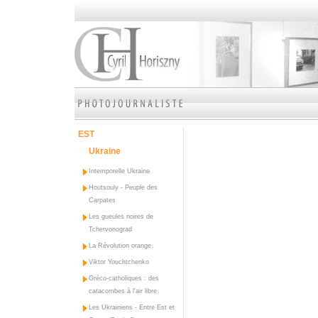
EST
Ukraine
Intemporelle Ukraine
Houtsouly - Peuple des
Carpates
Les gueules noires de
Tchervonograd
La Révolution orange
Viktor Youchtchenko
Gréco-catholiques : des
catacombes à l'air libre
Les Ukrainiens - Entre Est et