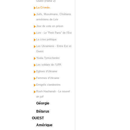
Ouest (Partie 2)
La Crimée
Juifs, Musulmans, Chrétiens
arméniens de Lviv
Jour de vote en prison
Lviv - Le "Petit Paris" de l'Est
La crise politique
Les Ukrainiens - Entre Est et
Ouest
Youlia Tymochenko
Les soldats de l'UPA
Eglises d'Ukraine
Femmes d'Ukraine
Emigrés clandestins
Rosh Hashanah - Le nouvel
an juif
Géorgie
Bélarus
OUEST
Amérique