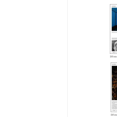
DFoto
DFot