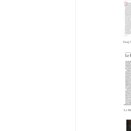
Twoj S
Le M