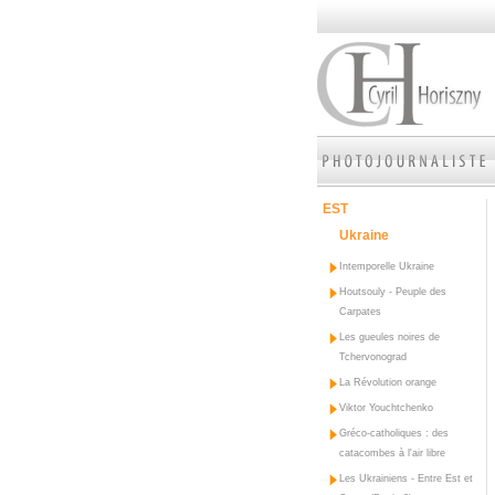
EST
Ukraine
Intemporelle Ukraine
Houtsouly - Peuple des
Carpates
Les gueules noires de
Tchervonograd
La Révolution orange
Viktor Youchtchenko
Gréco-catholiques : des
catacombes à l'air libre
Les Ukrainiens - Entre Est et