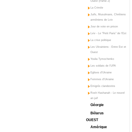
Ouest (Partie 2)
La Crimée
Juifs, Musulmans, Chrétiens
arméniens de Lviv
Jour de vote en prison
Lviv - Le "Petit Paris" de l'Est
La crise politique
Les Ukrainiens - Entre Est et
Ouest
Youlia Tymochenko
Les soldats de l'UPA
Eglises d'Ukraine
Femmes d'Ukraine
Emigrés clandestins
Rosh Hashanah - Le nouvel
an juif
Géorgie
Bélarus
OUEST
Amérique