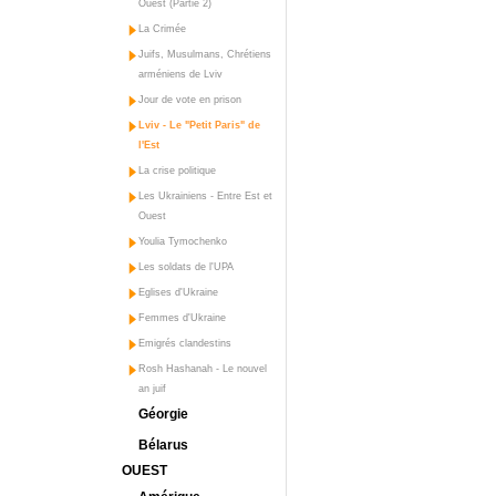
Ouest (Partie 2)
La Crimée
Juifs, Musulmans, Chrétiens
arméniens de Lviv
Jour de vote en prison
Lviv - Le "Petit Paris" de
l'Est
La crise politique
Les Ukrainiens - Entre Est et
Ouest
Youlia Tymochenko
Les soldats de l'UPA
Eglises d'Ukraine
Femmes d'Ukraine
Emigrés clandestins
Rosh Hashanah - Le nouvel
an juif
Géorgie
Bélarus
OUEST