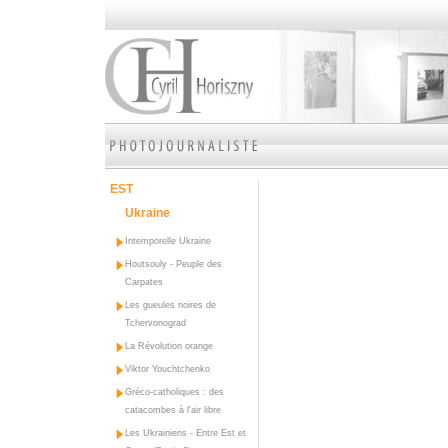
EST
Ukraine
Intemporelle Ukraine
Houtsouly - Peuple des
Carpates
Les gueules noires de
Tchervonograd
La Révolution orange
Viktor Youchtchenko
Gréco-catholiques : des
catacombes à l'air libre
Les Ukrainiens - Entre Est et