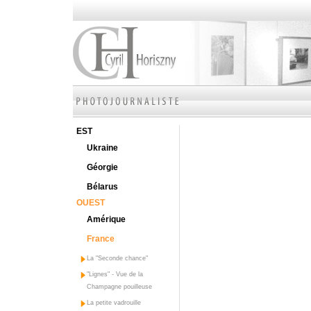
EST
Ukraine
Géorgie
Bélarus
OUEST
Amérique
France
La "Seconde chance"
"Lignes" - Vue de la
Champagne pouilleuse
La petite vadrouille