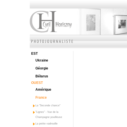
EST
Ukraine
Géorgie
Bélarus
OUEST
Amérique
France
La "Seconde chance"
"Lignes" - Vue de la
Champagne pouilleuse
La petite vadrouille