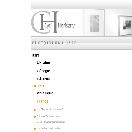
EST
Ukraine
Géorgie
Bélarus
OUEST
Amérique
France
La "Seconde chance"
"Lignes" - Vue de la
Champagne pouilleuse
La petite vadrouille