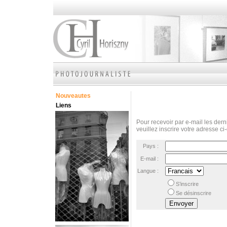
Nouveautes
Liens
Pour recevoir par e-mail les derni
veuillez inscrire votre adresse ci
Pays :
E-mail :
Langue :
S’inscrire
Se désinscrire