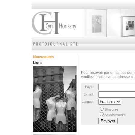
Nouveautes
Liens
Pour recevoir par e-mail les derni
veuillez inscrire votre adresse ci
Pays :
E-mail :
Langue :
S’inscrire
Se désinscrire