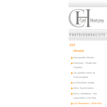
EST
Ukraine
Intemporelle Ukraine
Houtsouly - Peuple des
Carpates
Les gueules noires de
Tchervonograd
La Révolution orange
Viktor Youchtchenko
Gréco-catholiques : des
catacombes à l'air libre
Les Ukrainiens - Entre Est