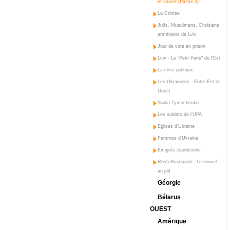
et Ouest (Partie 2)
La Crimée
Juifs, Musulmans, Chrétiens
arméniens de Lviv
Jour de vote en prison
Lviv - Le "Petit Paris" de l'Est
La crise politique
Les Ukrainiens - Entre Est et
Ouest
Youlia Tymochenko
Les soldats de l'UPA
Eglises d'Ukraine
Femmes d'Ukraine
Emigrés clandestins
Rosh Hashanah - Le nouvel
an juif
Géorgie
Bélarus
OUEST
Amérique