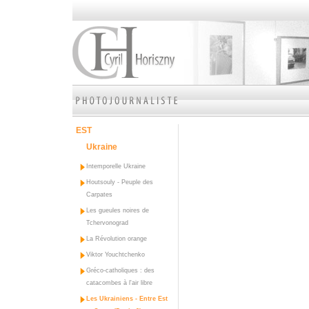
EST
Ukraine
Intemporelle Ukraine
Houtsouly - Peuple des
Carpates
Les gueules noires de
Tchervonograd
La Révolution orange
Viktor Youchtchenko
Gréco-catholiques : des
catacombes à l'air libre
Les Ukrainiens - Entre Est