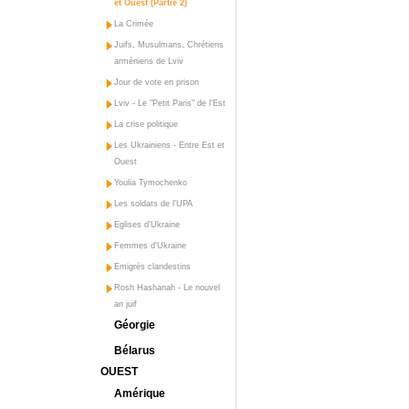
et Ouest (Partie 2)
La Crimée
Juifs, Musulmans, Chrétiens
arméniens de Lviv
Jour de vote en prison
Lviv - Le "Petit Paris" de l'Est
La crise politique
Les Ukrainiens - Entre Est et
Ouest
Youlia Tymochenko
Les soldats de l'UPA
Eglises d'Ukraine
Femmes d'Ukraine
Emigrés clandestins
Rosh Hashanah - Le nouvel
an juif
Géorgie
Bélarus
OUEST
Amérique