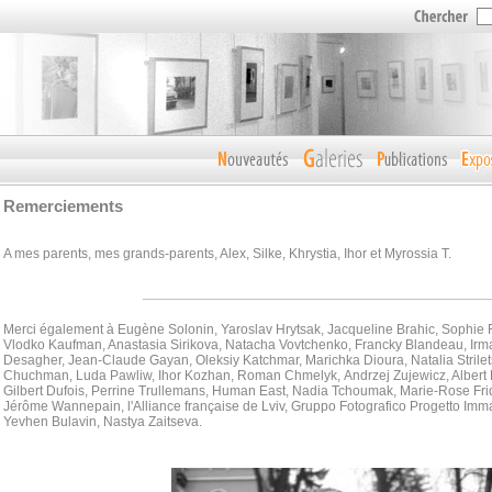
Remerciements
A mes parents, mes grands-parents, Alex, Silke, Khrystia, Ihor et Myrossia T.
Merci également à Eugène Solonin, Yaroslav Hrytsak, Jacqueline Brahic, Sophie 
Vlodko Kaufman, Anastasia Sirikova, Natacha Vovtchenko, Francky Blandeau, Irma
Desagher, Jean-Claude Gayan, Oleksiy Katchmar, Marichka Dioura, Natalia Strilet
Chuchman, Luda Pawliw,
Ihor Kozhan, Roman Chmelyk, Andrzej Zujewicz, Albert 
Gilbert Dufois, Perrine Trullemans, Human East, Nadia Tchoumak, Marie-Rose Fr
Jérôme Wannepain, l'Alliance française de Lviv, Gruppo Fotografico Progetto Im
Yevhen Bulavin, Nastya Zaitseva.