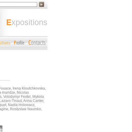
expositions
Fouace, Irena Kloutchkovska,
 Inaridze, Nicolas
s, Volodymyr Fextel, Mykola
Lazaro-Tinaut, Anna Canter,
iquet, Nadia Holowacz,
magine, Rostyslaw Naumko,