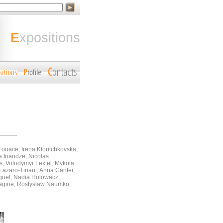
expositions
Fouace, Irena Kloutchkovska,
 Inaridze, Nicolas
s, Volodymyr Fextel, Mykola
Lazaro-Tinaut, Anna Canter,
iquet, Nadia Holowacz,
magine, Rostyslaw Naumko,