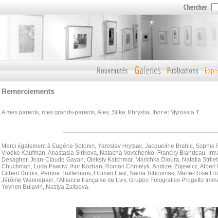
Remerciements
A mes parents, mes grands-parents, Alex, Silke, Khrystia, Ihor et Myrossia T.
Merci également à Eugène Solonin, Yaroslav Hrytsak, Jacqueline Brahic, Sophie 
Vlodko Kaufman, Anastasia Sirikova, Natacha Vovtchenko, Francky Blandeau, Irma
Desagher, Jean-Claude Gayan, Oleksiy Katchmar, Marichka Dioura, Natalia Strilet
Chuchman, Luda Pawliw,
Ihor Kozhan, Roman Chmelyk, Andrzej Zujewicz, Albert 
Gilbert Dufois, Perrine Trullemans, Human East, Nadia Tchoumak, Marie-Rose Fr
Jérôme Wannepain, l'Alliance française de Lviv, Gruppo Fotografico Progetto Im
Yevhen Bulavin, Nastya Zaitseva.