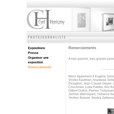
Remerciements
Expositions
Presse
Organiser une
A mes parents, mes grands-parents
exposition
Remerciements
Merci également à Eugène Soloni
Vlodko Kaufman, Anastasia Sirik
Desagher, Jean-Claude Gayan, Ol
Chuchman, Luda Pawliw,
Ihor K
Gilbert Dufois, Perrine Trullem
Jérôme Wannepain, l'Alliance fr
Yevhen Bulavin, Nastya Zaitseva