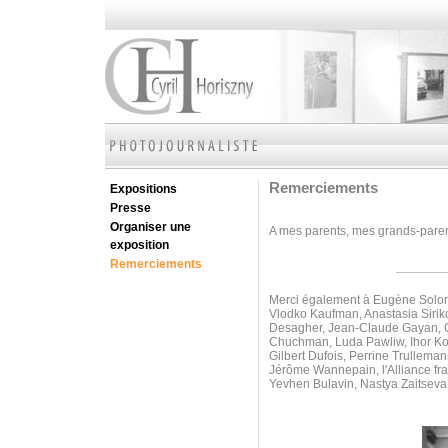
Remerciements
Expositions
Presse
Organiser une
A mes parents, mes grands-parents
exposition
Remerciements
Merci également à Eugène Soloni
Vlodko Kaufman, Anastasia Sirik
Desagher, Jean-Claude Gayan, Ol
Chuchman, Luda Pawliw,
Ihor K
Gilbert Dufois, Perrine Trullem
Jérôme Wannepain, l'Alliance fr
Yevhen Bulavin, Nastya Zaitseva