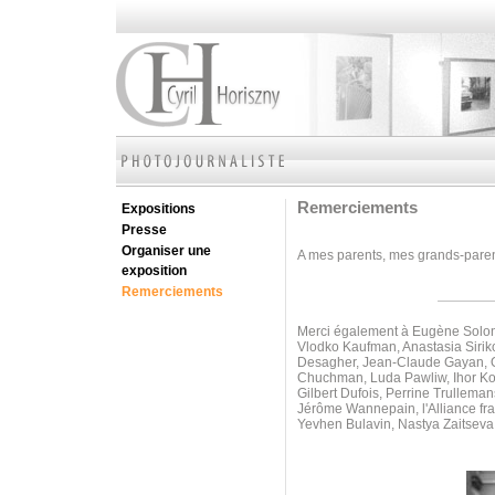
Remerciements
Expositions
Presse
Organiser une
A mes parents, mes grands-parents
exposition
Remerciements
Merci également à Eugène Soloni
Vlodko Kaufman, Anastasia Sirik
Desagher, Jean-Claude Gayan, Ol
Chuchman, Luda Pawliw,
Ihor K
Gilbert Dufois, Perrine Trullem
Jérôme Wannepain, l'Alliance fr
Yevhen Bulavin, Nastya Zaitseva