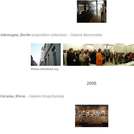
Allemagne, Berlin
(exposition collective) – Galerie Bereznitsky
Photos-eidosfund.org
2008
Ukraine, Rivne
–
Galerie Koupchynsky