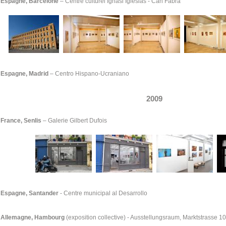
Espagne, Barcelone
– Centre culturel Ignasi Iglésias - Can Fabra
Espagne, Madrid
–
Centro Hispano-Ucraniano
2009
France, Senlis
–
Galerie Gilbert Dufois
Espagne, Santander
- Centre municipal al Desarrollo
Allemagne, Hambourg
(exposition collective) - Ausstellungsraum, Marktstrasse 1