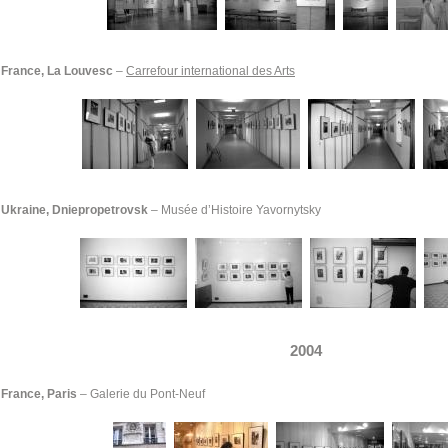
France, La Louvesc
–
Carrefour international des Arts
Ukraine
, Dniepropetrovsk
– Musée d’Histoire Yavornytsky
2004
France, Paris
–
Galerie du Pont-Neuf