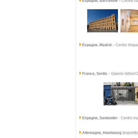
Espagne, Barcelone
– Centre cu
Espagne, Madrid
–
Centro Hisp
France, Senlis
–
Galerie Gilbert
Espagne, Santander
- Centre mun
Allemagne, Hambourg
(expositi