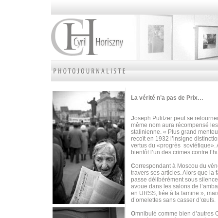
La vérité n’a pas de Prix…
J
oseph Pulitzer peut se retourne
même nom aura récompensé les m
stalinienne. « Plus grand menteu
recoît en 1932 l’insigne distinct
vertus du «progrès soviétique». 
bientôt l’un des crimes contre l’
C
orrespondant à Moscou du vé
travers ses articles. Alors que la 
passe délibérément sous silence l
avoue dans les salons de l’ambas
en URSS, liée à la famine », mais
d’omelettes sans casser d’œufs.
O
mnibulé comme bien d’autres Occ