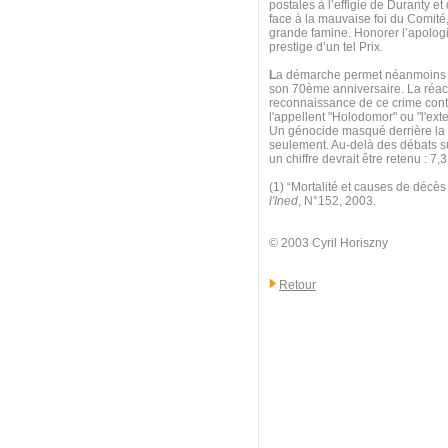
postales à l’effigie de Duranty e
face à la mauvaise foi du Comité,
grande famine. Honorer l’apologis
prestige d’un tel Prix.
L
a démarche permet néanmoins d
son 70ème anniversaire. La réact
reconnaissance de ce crime contr
l'appellent "Holodomor" ou "l'exte
Un génocide masqué derrière la l
seulement. Au-delà des débats sur
un chiffre devrait être retenu : 
(1) “Mortalité et causes de décè
l'Ined
, N°152, 2003.
© 2003 Cyril Horiszny
Retour