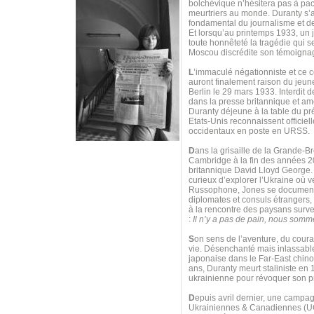
bolchévique n’hésitera pas à pac
meurtriers au monde. Duranty s’a
fondamental du journalisme et de
Et lorsqu’au printemps 1933, un 
toute honnêteté la tragédie qui s
Moscou discrédite son témoigna
L
’immaculé négationniste et ce 
auront finalement raison du jeune
Berlin le 29 mars 1933. Interdit 
dans la presse britannique et am
Duranty déjeune à la table du pré
Etats-Unis reconnaissent officie
occidentaux en poste en URSS.
D
ans la grisaille de la Grande-B
Cambridge à la fin des années 20,
britannique David Lloyd George. 
curieux d’explorer l’Ukraine où v
Russophone, Jones se documente 
diplomates et consuls étrangers, 
à la rencontre des paysans survei
:
Il n’y a pas de pain, nous somm
S
on sens de l’aventure, du courag
vie. Désenchanté mais inlassable
japonaise dans le Far-East chino
ans, Duranty meurt staliniste en 
ukrainienne pour révoquer son pr
D
epuis avril dernier, une campagn
Ukrainiennes & Canadiennes (UCC