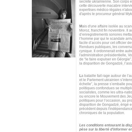
secrète ukrainienne. Son corps es
cette découverte macabre intervie
expertises médico-légales n'about
d'après le procureur général My
M
ais d'une affaire isolée au scan
Moroz, franchit fin novembre. Il
d’enregistrements sonores mettan
l’homme par qui le scandale arr
facile d’accès pour cet officier d
Rendues publiques, les conversa
cynique. Il ordonnerait entre autr
l'administration présidentielle,
de “le faire expulser en Géorgie
la disparition de Gongadzé, l’ass
L
a bataille fait rage autour de l’
et le Parlement ukrainien s’inten
échelle”, la presse s’emballe po
politiques confondues se multipli
socialistes, comme les ultra-nat
ou encore le Mouvement des Jeun
politiques pour l’occasion, au p
disparition de Gongadzé, érigé e
précédent depuis l'indépendance 
chroniques de la population.
Les conditions entourant la disp
pèse sur la liberté d'informer 