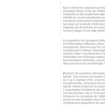
C
ar le climat de suspicion qui rè
président obscur et de ses métho
l’embellie se fait cruellement att
intérêts du cercle présidentiel 
conditions entourant la dispariti
qui pèse sur la liberté d'informe
magnats pro-Koutchma, les journa
souvent otages d’une lutte politic
L
a disparition de Gongadzé défra
et d’information suffisante, plan
resurgissent. Moscou pour les u
contrairement à Moroz. Washington
ministre Viktor Youchtchenko à la 
réformateur de la Banque national
gouvernement américain, soucieux
dire que l'issue de cet imbroglio 
P
ourtant, de nombreux éléments 
bâclée. Une mission d'enquête de
du 5 au 12 janvier 2001, s’est to
exceptionnelle, commises tout au
ralenti, visent à blanchir les auto
L’organisation condamne par aill
et à ses proches, mis à l’écart pa
influencer la couverture de l’aff
secret encore tangibles dans l’U
mystérieuses disparitions de bien