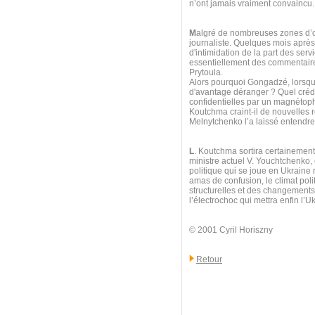
n’ont jamais vraiment convaincu.
M
algré de nombreuses zones d’omb
journaliste. Quelques mois après l
d'intimidation de la part des ser
essentiellement des commentaires
Prytoula.
Alors pourquoi Gongadzé, lorsque
d'avantage déranger ? Quel crédi
confidentielles par un magnétoph
Koutchma craint-il de nouvelles 
Melnytchenko l’a laissé entendre 
L
. Koutchma sortira certainement
ministre actuel V. Youchtchenko,
politique qui se joue en Ukraine 
amas de confusion, le climat poli
structurelles et des changements t
l’électrochoc qui mettra enfin l’Uk
© 2001 Cyril Horiszny
Retour