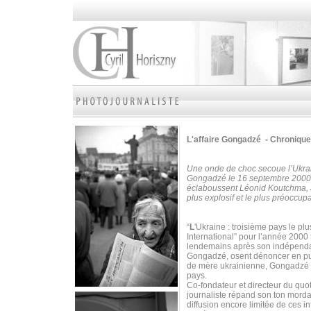
L'affaire Gongadzé - Chronique
Une onde de choc secoue l’Ukrain
Gongadzé le 16 septembre 2000. L
éclaboussent Léonid Koutchma, a
plus explosif et le plus préoccup
“
L
'Ukraine : troisième pays le p
International” pour l’année 20
lendemains après son indépenda
Gongadzé, osent dénoncer en publi
de mère ukrainienne, Gongadzé s
pays.
Co-fondateur et directeur du quo
journaliste répand son ton mordan
diffusion encore limitée de ces i