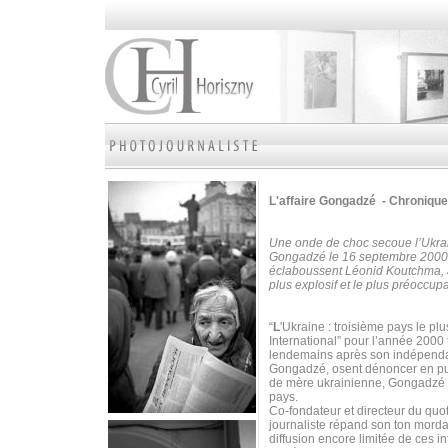
L'affaire Gongadzé - Chronique
Une onde de choc secoue l’Ukrain
Gongadzé le 16 septembre 2000. L
éclaboussent Léonid Koutchma, a
plus explosif et le plus préoccup
“
L
'Ukraine : troisième pays le p
International” pour l’année 20
lendemains après son indépenda
Gongadzé, osent dénoncer en publi
de mère ukrainienne, Gongadzé s
pays.
Co-fondateur et directeur du quo
journaliste répand son ton mordan
diffusion encore limitée de ces i