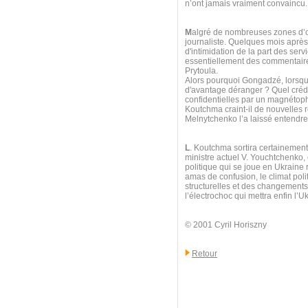
n’ont jamais vraiment convaincu.
M
algré de nombreuses zones d’omb
journaliste. Quelques mois après l
d'intimidation de la part des ser
essentiellement des commentaires
Prytoula.
Alors pourquoi Gongadzé, lorsque
d'avantage déranger ? Quel crédi
confidentielles par un magnétoph
Koutchma craint-il de nouvelles 
Melnytchenko l’a laissé entendre 
L
. Koutchma sortira certainement
ministre actuel V. Youchtchenko,
politique qui se joue en Ukraine 
amas de confusion, le climat poli
structurelles et des changements t
l’électrochoc qui mettra enfin l’Uk
© 2001 Cyril Horiszny
Retour