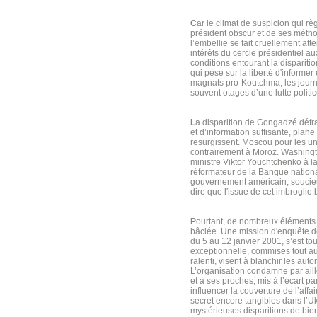
C
ar le climat de suspicion qui rè
président obscur et de ses métho
l’embellie se fait cruellement att
intérêts du cercle présidentiel 
conditions entourant la dispariti
qui pèse sur la liberté d'informe
magnats pro-Koutchma, les journa
souvent otages d’une lutte politic
L
a disparition de Gongadzé défra
et d’information suffisante, plan
resurgissent. Moscou pour les u
contrairement à Moroz. Washington
ministre Viktor Youchtchenko à la 
réformateur de la Banque national
gouvernement américain, soucieux
dire que l'issue de cet imbroglio 
P
ourtant, de nombreux éléments 
bâclée. Une mission d'enquête de
du 5 au 12 janvier 2001, s’est to
exceptionnelle, commises tout au
ralenti, visent à blanchir les auto
L’organisation condamne par aill
et à ses proches, mis à l’écart pa
influencer la couverture de l’aff
secret encore tangibles dans l’U
mystérieuses disparitions de bien