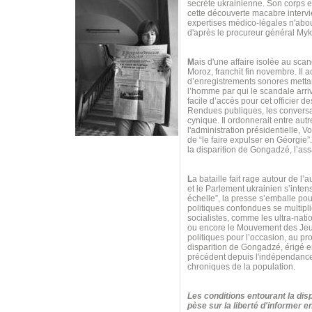
secrète ukrainienne. Son corps es
cette découverte macabre intervie
expertises médico-légales n'about
d'après le procureur général My
M
ais d'une affaire isolée au scan
Moroz, franchit fin novembre. Il
d’enregistrements sonores mettan
l’homme par qui le scandale arr
facile d’accès pour cet officier d
Rendues publiques, les conversa
cynique. Il ordonnerait entre autr
l'administration présidentielle,
de “le faire expulser en Géorgie
la disparition de Gongadzé, l’ass
L
a bataille fait rage autour de l’
et le Parlement ukrainien s’inten
échelle”, la presse s’emballe po
politiques confondues se multipli
socialistes, comme les ultra-nat
ou encore le Mouvement des Jeun
politiques pour l’occasion, au p
disparition de Gongadzé, érigé e
précédent depuis l'indépendance 
chroniques de la population.
Les conditions entourant la disp
pèse sur la liberté d'informer 