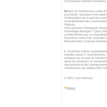
n’ont jamais vraiment convaincu.
M
algré de nombreuses zones d’omb
journaliste. Quelques mois après l
d'intimidation de la part des ser
essentiellement des commentaires
Prytoula.
Alors pourquoi Gongadzé, lorsque
d'avantage déranger ? Quel crédi
confidentielles par un magnétoph
Koutchma craint-il de nouvelles 
Melnytchenko l’a laissé entendre 
L
. Koutchma sortira certainement
ministre actuel V. Youchtchenko,
politique qui se joue en Ukraine 
amas de confusion, le climat poli
structurelles et des changements t
l’électrochoc qui mettra enfin l’Uk
© 2001 Cyril Horiszny
Retour