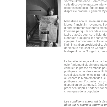
secrète ukrainienne. Son corps es
cette découverte macabre intervie
expertises médico-légales n'about
d'après le procureur général My
M
ais d'une affaire isolée au scan
Moroz, franchit fin novembre. Il
d’enregistrements sonores mettan
l’homme par qui le scandale arr
facile d’accès pour cet officier d
Rendues publiques, les conversa
cynique. Il ordonnerait entre autr
l'administration présidentielle,
de “le faire expulser en Géorgie
la disparition de Gongadzé, l’ass
L
a bataille fait rage autour de l’
et le Parlement ukrainien s’inten
échelle”, la presse s’emballe po
politiques confondues se multipli
socialistes, comme les ultra-nat
ou encore le Mouvement des Jeun
politiques pour l’occasion, au p
disparition de Gongadzé, érigé e
précédent depuis l'indépendance 
chroniques de la population.
Les conditions entourant la disp
pèse sur la liberté d'informer 