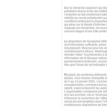
C
ar le climat de suspicion qui rè
président obscur et de ses métho
l’embellie se fait cruellement att
intérêts du cercle présidentiel 
conditions entourant la dispariti
qui pèse sur la liberté d'informe
magnats pro-Koutchma, les journa
souvent otages d’une lutte politic
L
a disparition de Gongadzé défra
et d’information suffisante, plan
resurgissent. Moscou pour les u
contrairement à Moroz. Washington
ministre Viktor Youchtchenko à la 
réformateur de la Banque national
gouvernement américain, soucieux
dire que l'issue de cet imbroglio 
P
ourtant, de nombreux éléments 
bâclée. Une mission d'enquête de
du 5 au 12 janvier 2001, s’est to
exceptionnelle, commises tout au
ralenti, visent à blanchir les auto
L’organisation condamne par aill
et à ses proches, mis à l’écart pa
influencer la couverture de l’aff
secret encore tangibles dans l’U
mystérieuses disparitions de bien