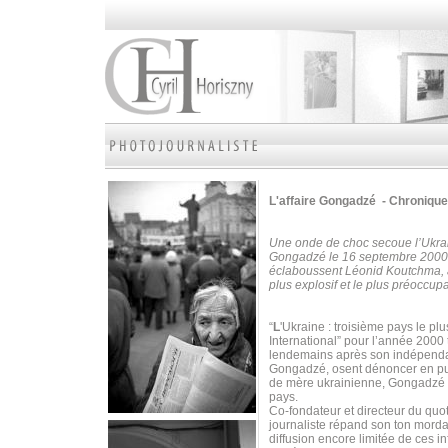
L'affaire Gongadzé - Chronique
Une onde de choc secoue l’Ukrain
Gongadzé le 16 septembre 2000. L
éclaboussent Léonid Koutchma, a
plus explosif et le plus préoccup
“
L
'Ukraine : troisième pays le p
International” pour l’année 20
lendemains après son indépenda
Gongadzé, osent dénoncer en publi
de mère ukrainienne, Gongadzé s
pays.
Co-fondateur et directeur du quo
journaliste répand son ton mordan
diffusion encore limitée de ces i