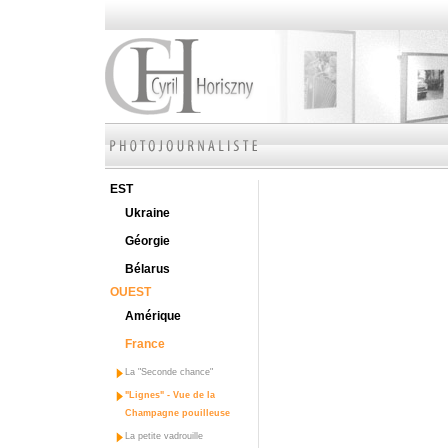
EST
Ukraine
Géorgie
Bélarus
OUEST
Amérique
France
La "Seconde chance"
"Lignes" - Vue de la
Champagne pouilleuse
La petite vadrouille