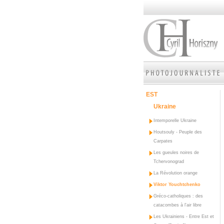
EST
Ukraine
Intemporelle Ukraine
Houtsouly - Peuple des
Carpates
Les gueules noires de
Tchervonograd
La Révolution orange
Viktor Youchtchenko
Gréco-catholiques : des
catacombes à l'air libre
Les Ukrainiens - Entre Est et