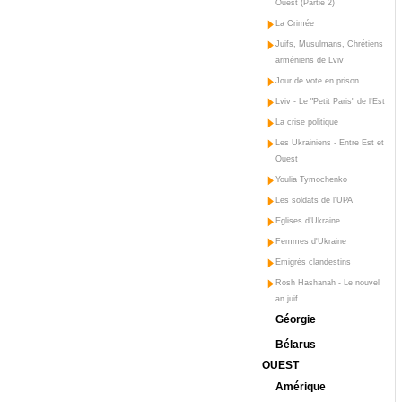
Ouest (Partie 2)
La Crimée
Juifs, Musulmans, Chrétiens
arméniens de Lviv
Jour de vote en prison
Lviv - Le "Petit Paris" de l'Est
La crise politique
Les Ukrainiens - Entre Est et
Ouest
Youlia Tymochenko
Les soldats de l'UPA
Eglises d'Ukraine
Femmes d'Ukraine
Emigrés clandestins
Rosh Hashanah - Le nouvel
an juif
Géorgie
Bélarus
OUEST
Amérique