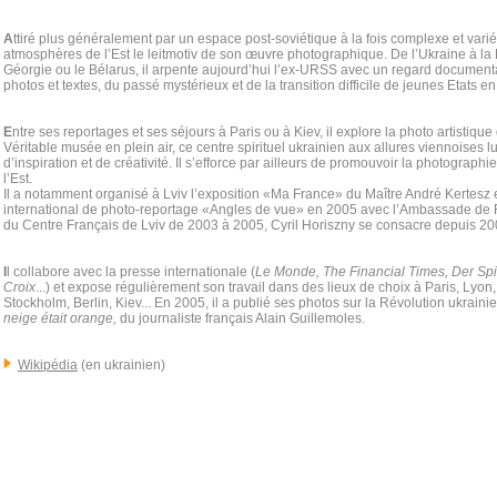
A
ttiré plus généralement par un espace post-soviétique à la fois complexe et varié, 
atmosphères de l’Est le leitmotiv de son œuvre photographique. De l’Ukraine à la 
Géorgie ou le Bélarus, il arpente aujourd’hui l’ex-URSS avec un regard documentai
photos et textes, du passé mystérieux et de la transition difficile de jeunes Etats en
E
ntre ses reportages et ses séjours à Paris ou à Kiev, il explore la photo artistique 
Véritable musée en plein air, ce centre spirituel ukrainien aux allures viennoises l
d’inspiration et de créativité. Il s’efforce par ailleurs de promouvoir la photographi
l’Est.
Il a notamment organisé à Lviv l’exposition «Ma France» du Maître André Kertesz en
international de photo-reportage «Angles de vue» en 2005 avec l’Ambassade de F
du Centre Français de Lviv de 2003 à 2005, Cyril Horiszny se consacre depuis 20
I
l collabore avec la presse internationale (
Le Monde, The Financial Times, Der Spi
Croix
...) et expose régulièrement son travail dans des lieux de choix à Paris, Lyon
Stockholm, Berlin, Kiev... En 2005, il a publié ses photos sur la Révolution ukrai
neige était orange,
du journaliste français Alain Guillemoles.
Wikipédia
(en ukrainien)