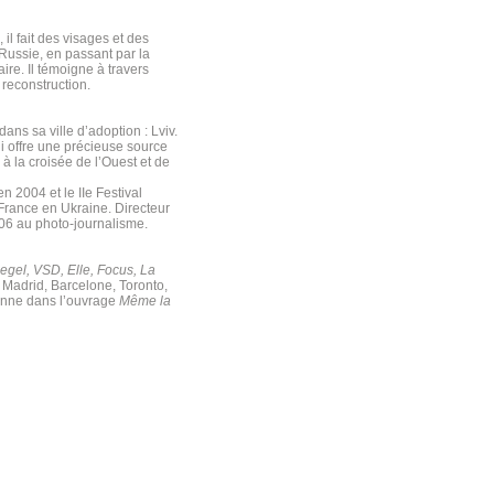
il fait des visages et des
Russie, en passant par la
re. Il témoigne à travers
 reconstruction.
dans sa ville d’adoption : Lviv.
ui offre une précieuse source
e à la croisée de l’Ouest et de
 2004 et le IIe Festival
rance en Ukraine. Directeur
06 au photo-journalisme.
egel, VSD, Elle, Focus, La
, Madrid, Barcelone, Toronto,
nienne dans l’ouvrage
Même la