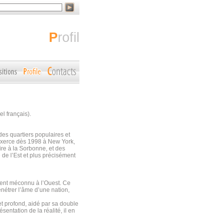
profil
l français).
des quartiers populaires et
’exerce dès 1998 à New York,
re à la Sorbonne, et des
e de l’Est et plus précisément
ment méconnu à l’Ouest. Ce
pénétrer l’âme d’une nation,
et profond, aidé par sa double
sentation de la réalité, il en