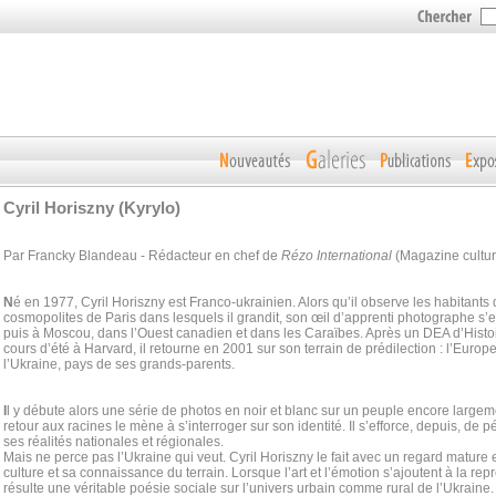
Cyril Horiszny (Kyrylo)
Par Francky Blandeau - Rédacteur en chef de
Rézo International
(Magazine culture
N
é en 1977, Cyril Horiszny est Franco-ukrainien. Alors qu’il observe les habitants 
cosmopolites de Paris dans lesquels il grandit, son œil d’apprenti photographe s
puis à Moscou, dans l’Ouest canadien et dans les Caraїbes. Après un DEA d’Histoi
cours d’été à Harvard, il retourne en 2001 sur son terrain de prédilection : l’Europ
l’Ukraine, pays de ses grands-parents.
I
l y débute alors une série de photos en noir et blanc sur un peuple encore large
retour aux racines le mène à s’interroger sur son identité. Il s’efforce, depuis, de 
ses réalités nationales et régionales.
Mais ne perce pas l’Ukraine qui veut. Cyril Horiszny le fait avec un regard mature 
culture et sa connaissance du terrain. Lorsque l’art et l’émotion s’ajoutent à la repré
résulte une véritable poésie sociale sur l’univers urbain comme rural de l’Ukraine.