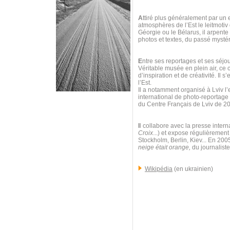
A
ttiré plus généralement par un e
atmosphères de l’Est le leitmoti
Géorgie ou le Bélarus, il arpent
photos et textes, du passé mystéri
E
ntre ses reportages et ses séjour
Véritable musée en plein air, ce 
d’inspiration et de créativité. Il
l’Est.
Il a notamment organisé à Lviv l’
international de photo-reportag
du Centre Français de Lviv de 2
I
l collabore avec la presse intern
Croix
...) et expose régulièrement
Stockholm, Berlin, Kiev... En 200
neige était orange,
du journaliste
Wikipédia
(en ukrainien)