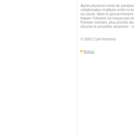
A
près plusieurs mois de paralysie
collaboration instituée entre la f
sa cause. Mais le gouvernement au
frappe l’Ukraine ne risque pas d
Premier ministre, plus proche d
résume le proverbe ukrainien : 
© 2002 Cyril Horiszny
Retour