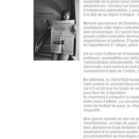
aurait tâté de la prison pour cr
ukrainiennes. «Docteur en économ
d’entreprises automobiles. L’asc
à la tête de sa région d’origine :
N
ommé gouverneur de Donetsk par 
soviétiques cette région industri
plan économique. Un succès favor
groupe politico-industriel deven
oligarchiques et mafieux. D’autan
lui rapporteront 37 sièges, grâce
L
ié au clan d’affaire de Dniepope
politiques, susceptibles par aille
l’administration présidentielle, 
démocrate, mais surtout du tout-
commencent à faire de l’ombre, 
E
n définitive, le chef d’Etat man
mais surtout en unissant deux e
car s’il est dit que les loups ne
pour faire de la figuration.
Ils cherchent à conquérir la capit
entre clans d’affaire. La concurre
clubs de football du pays, le «Dy
respectifs.
U
ne guerre ouverte au sein du p
Youchtchenko, en train de payer s
bien abandonné toute tentative d
seulement d’un précieux soutien 
pro-présidentiels les transfuge