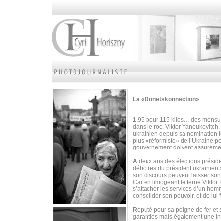
La «Donetskonnection»
1
,95 pour 115 kilos… des mensura
dans le roc, Viktor Yanoukovitch, 
ukrainien depuis sa nomination 
plus «réformiste» de l’Ukraine p
gouvernement doivent assurément
A
deux ans des élections préside
déboires du président ukrainien 
son discours peuvent laisser son
Car en limogeant le terne Viktor
s’attacher les services d’un homm
consolider son pouvoir, et de lui fa
R
éputé pour sa poigne de fer et
garanties mais également une inf