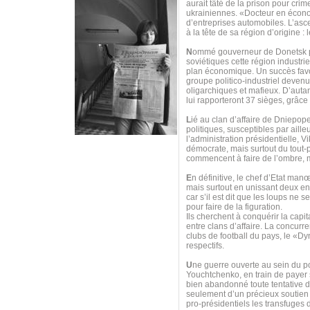
aurait tâté de la prison pour cr
ukrainiennes. «Docteur en économ
d’entreprises automobiles. L’asc
à la tête de sa région d’origine :
N
ommé gouverneur de Donetsk par 
soviétiques cette région industri
plan économique. Un succès favor
groupe politico-industriel deven
oligarchiques et mafieux. D’autan
lui rapporteront 37 sièges, grâce
L
ié au clan d’affaire de Dniepope
politiques, susceptibles par aille
l’administration présidentielle, 
démocrate, mais surtout du tout-
commencent à faire de l’ombre, 
E
n définitive, le chef d’Etat man
mais surtout en unissant deux e
car s’il est dit que les loups ne
pour faire de la figuration.
Ils cherchent à conquérir la capit
entre clans d’affaire. La concurre
clubs de football du pays, le «Dy
respectifs.
U
ne guerre ouverte au sein du p
Youchtchenko, en train de payer s
bien abandonné toute tentative d
seulement d’un précieux soutien 
pro-présidentiels les transfuge