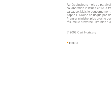
A
près plusieurs mois de paralysie
collaboration instituée entre la f
sa cause. Mais le gouvernement au
frappe l’Ukraine ne risque pas d
Premier ministre, plus proche d
résume le proverbe ukrainien : 
© 2002 Cyril Horiszny
Retour