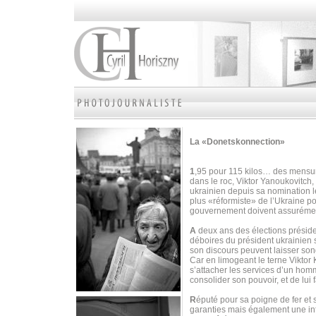
La «Donetskonnection»
1
,95 pour 115 kilos… des mensura
dans le roc, Viktor Yanoukovitch, 
ukrainien depuis sa nomination 
plus «réformiste» de l’Ukraine p
gouvernement doivent assurément
A
deux ans des élections préside
déboires du président ukrainien 
son discours peuvent laisser son
Car en limogeant le terne Viktor
s’attacher les services d’un homm
consolider son pouvoir, et de lui fa
R
éputé pour sa poigne de fer et
garanties mais également une inf