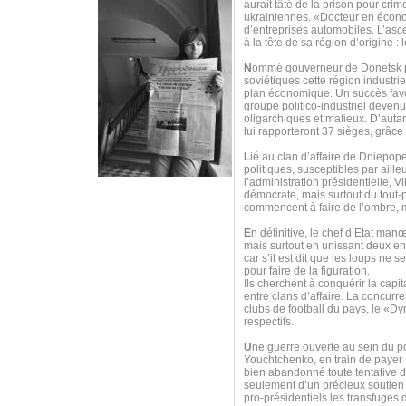
aurait tâté de la prison pour cr
ukrainiennes. «Docteur en économ
d’entreprises automobiles. L’asc
à la tête de sa région d’origine :
N
ommé gouverneur de Donetsk par 
soviétiques cette région industri
plan économique. Un succès favor
groupe politico-industriel deven
oligarchiques et mafieux. D’autan
lui rapporteront 37 sièges, grâce
L
ié au clan d’affaire de Dniepope
politiques, susceptibles par aille
l’administration présidentielle, 
démocrate, mais surtout du tout-
commencent à faire de l’ombre, 
E
n définitive, le chef d’Etat man
mais surtout en unissant deux e
car s’il est dit que les loups ne
pour faire de la figuration.
Ils cherchent à conquérir la capit
entre clans d’affaire. La concurre
clubs de football du pays, le «Dy
respectifs.
U
ne guerre ouverte au sein du p
Youchtchenko, en train de payer s
bien abandonné toute tentative d
seulement d’un précieux soutien 
pro-présidentiels les transfuge