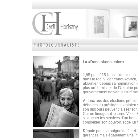
La «Donetskonnection»
1
,95 pour 115 kilos… des mensura
dans le roc, Viktor Yanoukovitch, 
ukrainien depuis sa nomination 
plus «réformiste» de l’Ukraine p
gouvernement doivent assurément
A
deux ans des élections préside
déboires du président ukrainien 
son discours peuvent laisser son
Car en limogeant le terne Viktor
s’attacher les services d’un homm
consolider son pouvoir, et de lui fa
R
éputé pour sa poigne de fer et
garanties mais également une inf