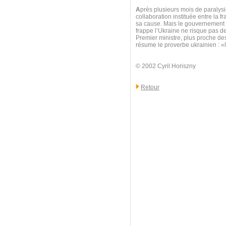
A
près plusieurs mois de paralysie
collaboration instituée entre la f
sa cause. Mais le gouvernement au
frappe l’Ukraine ne risque pas d
Premier ministre, plus proche d
résume le proverbe ukrainien : 
© 2002 Cyril Horiszny
Retour