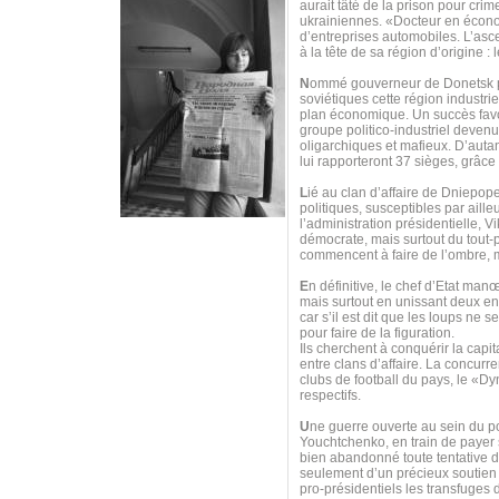
aurait tâté de la prison pour cr
ukrainiennes. «Docteur en économ
d’entreprises automobiles. L’asc
à la tête de sa région d’origine :
N
ommé gouverneur de Donetsk par 
soviétiques cette région industri
plan économique. Un succès favor
groupe politico-industriel deven
oligarchiques et mafieux. D’autan
lui rapporteront 37 sièges, grâce
L
ié au clan d’affaire de Dniepope
politiques, susceptibles par aille
l’administration présidentielle, 
démocrate, mais surtout du tout-
commencent à faire de l’ombre, 
E
n définitive, le chef d’Etat man
mais surtout en unissant deux e
car s’il est dit que les loups ne
pour faire de la figuration.
Ils cherchent à conquérir la capit
entre clans d’affaire. La concurre
clubs de football du pays, le «Dy
respectifs.
U
ne guerre ouverte au sein du p
Youchtchenko, en train de payer s
bien abandonné toute tentative d
seulement d’un précieux soutien 
pro-présidentiels les transfuge