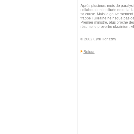
A
près plusieurs mois de paralysie
collaboration instituée entre la f
sa cause. Mais le gouvernement au
frappe l’Ukraine ne risque pas d
Premier ministre, plus proche d
résume le proverbe ukrainien : 
© 2002 Cyril Horiszny
Retour