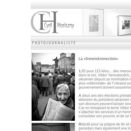
La «Donetskonnection»
1
,95 pour 115 kilos… des mensura
dans le roc, Viktor Yanoukovitch, 
ukrainien depuis sa nomination 
plus «réformiste» de l’Ukraine p
gouvernement doivent assurément
A
deux ans des élections préside
déboires du président ukrainien 
son discours peuvent laisser son
Car en limogeant le terne Viktor
s’attacher les services d’un homm
consolider son pouvoir, et de lui fa
R
éputé pour sa poigne de fer et
garanties mais également une inf