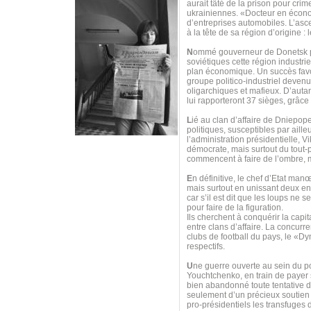
aurait tâté de la prison pour cr
ukrainiennes. «Docteur en économ
d’entreprises automobiles. L’asc
à la tête de sa région d’origine :
N
ommé gouverneur de Donetsk par 
soviétiques cette région industri
plan économique. Un succès favor
groupe politico-industriel deven
oligarchiques et mafieux. D’autan
lui rapporteront 37 sièges, grâce
L
ié au clan d’affaire de Dniepope
politiques, susceptibles par aille
l’administration présidentielle, 
démocrate, mais surtout du tout-
commencent à faire de l’ombre, 
E
n définitive, le chef d’Etat man
mais surtout en unissant deux e
car s’il est dit que les loups ne
pour faire de la figuration.
Ils cherchent à conquérir la capit
entre clans d’affaire. La concurre
clubs de football du pays, le «Dy
respectifs.
U
ne guerre ouverte au sein du p
Youchtchenko, en train de payer s
bien abandonné toute tentative d
seulement d’un précieux soutien 
pro-présidentiels les transfuge