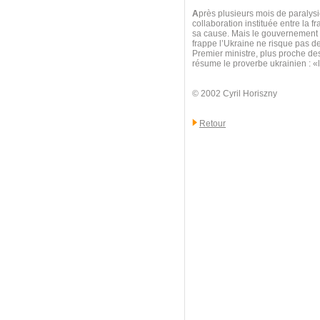
A
près plusieurs mois de paralysie
collaboration instituée entre la f
sa cause. Mais le gouvernement au
frappe l’Ukraine ne risque pas d
Premier ministre, plus proche d
résume le proverbe ukrainien : 
© 2002 Cyril Horiszny
Retour