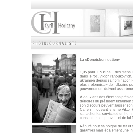
La «Donetskonnection»
1
,95 pour 115 kilos… des mensura
dans le roc, Viktor Yanoukovitch, 
ukrainien depuis sa nomination 
plus «réformiste» de l’Ukraine p
gouvernement doivent assurément
A
deux ans des élections préside
déboires du président ukrainien 
son discours peuvent laisser son
Car en limogeant le terne Viktor
s’attacher les services d’un homm
consolider son pouvoir, et de lui fa
R
éputé pour sa poigne de fer et
garanties mais également une inf