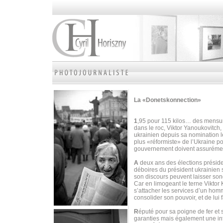
La «Donetskonnection»
1
,95 pour 115 kilos… des mensura
dans le roc, Viktor Yanoukovitch, 
ukrainien depuis sa nomination 
plus «réformiste» de l’Ukraine p
gouvernement doivent assurément
A
deux ans des élections préside
déboires du président ukrainien 
son discours peuvent laisser son
Car en limogeant le terne Viktor
s’attacher les services d’un homm
consolider son pouvoir, et de lui fa
R
éputé pour sa poigne de fer et
garanties mais également une inf