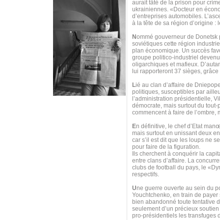
aurait tâté de la prison pour cr
ukrainiennes. «Docteur en économ
d’entreprises automobiles. L’asc
à la tête de sa région d’origine :
N
ommé gouverneur de Donetsk par 
soviétiques cette région industri
plan économique. Un succès favor
groupe politico-industriel deven
oligarchiques et mafieux. D’autan
lui rapporteront 37 sièges, grâce
L
ié au clan d’affaire de Dniepope
politiques, susceptibles par aille
l’administration présidentielle, 
démocrate, mais surtout du tout-
commencent à faire de l’ombre, 
E
n définitive, le chef d’Etat man
mais surtout en unissant deux e
car s’il est dit que les loups ne
pour faire de la figuration.
Ils cherchent à conquérir la capit
entre clans d’affaire. La concurre
clubs de football du pays, le «Dy
respectifs.
U
ne guerre ouverte au sein du p
Youchtchenko, en train de payer s
bien abandonné toute tentative d
seulement d’un précieux soutien 
pro-présidentiels les transfuge