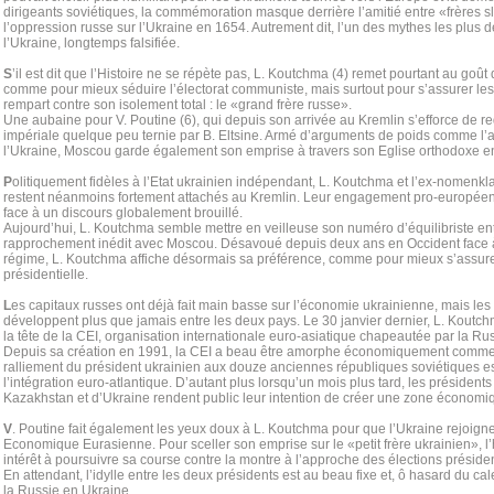
dirigeants soviétiques, la commémoration masque derrière l’amitié entre «frères s
l’oppression russe sur l’Ukraine en 1654. Autrement dit, l’un des mythes les plus d
l’Ukraine, longtemps falsifiée.
S
’il est dit que l’Histoire ne se répète pas, L. Koutchma (4) remet pourtant au goût 
comme pour mieux séduire l’électorat communiste, mais surtout pour s’assurer le
rempart contre son isolement total : le «grand frère russe».
Une aubaine pour V. Poutine (6), qui depuis son arrivée au Kremlin s’efforce de r
impériale quelque peu ternie par B. Eltsine. Armé d’arguments de poids comme l
l’Ukraine, Moscou garde également son emprise à travers son Eglise orthodoxe e
P
olitiquement fidèles à l’Etat ukrainien indépendant, L. Koutchma et l’ex-nomenkl
restent néanmoins fortement attachés au Kremlin. Leur engagement pro-européen 
face à un discours globalement brouillé.
Aujourd’hui, L. Koutchma semble mettre en veilleuse son numéro d’équilibriste entr
rapprochement inédit avec Moscou. Désavoué depuis deux ans en Occident face à 
régime, L. Koutchma affiche désormais sa préférence, comme pour mieux s’assure
présidentielle.
L
es capitaux russes ont déjà fait main basse sur l’économie ukrainienne, mais les 
développent plus que jamais entre les deux pays. Le 30 janvier dernier, L. Koutchm
la tête de la CEI, organisation internationale euro-asiatique chapeautée par la Rus
Depuis sa création en 1991, la CEI a beau être amorphe économiquement comme
ralliement du président ukrainien aux douze anciennes républiques soviétiques est
l’intégration euro-atlantique. D’autant plus lorsqu’un mois plus tard, les président
Kazakhstan et d’Ukraine rendent public leur intention de créer une zone écono
V
. Poutine fait également les yeux doux à L. Koutchma pour que l’Ukraine rejoig
Economique Eurasienne. Pour sceller son emprise sur le «petit frère ukrainien», l
intérêt à poursuivre sa course contre la montre à l’approche des élections préside
En attendant, l’idylle entre les deux présidents est au beau fixe et, ô hasard du ca
la Russie en Ukraine…