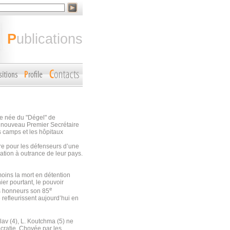
publications
ne née du "Dégel" de
le nouveau Premier Secrétaire
s camps et les hôpitaux
re pour les défenseurs d’une
cation à outrance de leur pays.
moins la mort en détention
er pourtant, le pouvoir
e
es honneurs son 85
refleurissent aujourd’hui en
lav (4), L. Koutchma (5) ne
ocratie. Choyée par les