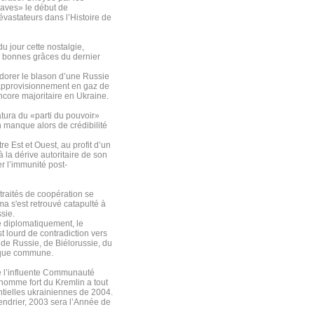
laves» le début de
évastateurs dans l’Histoire de
du jour cette nostalgie,
s bonnes grâces du dernier
edorer le blason d’une Russie
’approvisionnement en gaz de
ncore majoritaire en Ukraine.
atura du «parti du pouvoir»
manque alors de crédibilité
e Est et Ouest, au profit d’un
la dérive autoritaire de son
r l’immunité post-
traités de coopération se
a s'est retrouvé catapulté à
sie.
 diplomatiquement, le
 lourd de contradiction vers
s de Russie, de Biélorussie, du
mique commune.
ne l’influente Communauté
’homme fort du Kremlin a tout
ntielles ukrainiennes de 2004.
lendrier, 2003 sera l’Année de