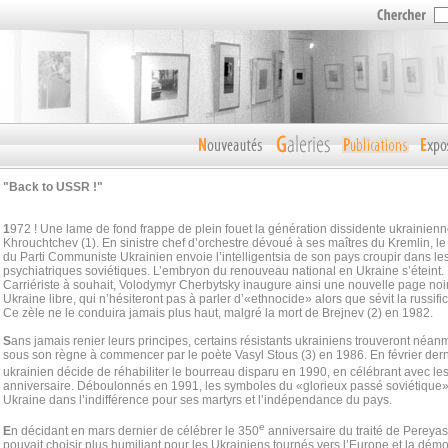
"Back to USSR !"
1
972 ! Une lame de fond frappe de plein fouet la génération dissidente ukrainien
Khrouchtchev (1). En sinistre chef d’orchestre dévoué à ses maîtres du Kremlin, 
du Parti Communiste Ukrainien envoie l’intelligentsia de son pays croupir dans le
psychiatriques soviétiques. L’embryon du renouveau national en Ukraine s’éteint.
Carriériste à souhait, Volodymyr Cherbytsky inaugure ainsi une nouvelle page noi
Ukraine libre, qui n’hésiteront pas à parler d’«ethnocide» alors que sévit la russifi
Ce zèle ne le conduira jamais plus haut, malgré la mort de Brejnev (2) en 1982.
S
ans jamais renier leurs principes, certains résistants ukrainiens trouveront néan
sous son règne à commencer par le poète Vasyl Stous (3) en 1986. En février derni
ukrainien décide de réhabiliter le bourreau disparu en 1990, en célébrant avec l
anniversaire. Déboulonnés en 1991, les symboles du «glorieux passé soviétique» 
Ukraine dans l’indifférence pour ses martyrs et l’indépendance du pays.
e
E
n décidant en mars dernier de célébrer le 350
anniversaire du traité de Pereyas
pouvait choisir plus humiliant pour les Ukrainiens tournés vers l’Europe et la dém