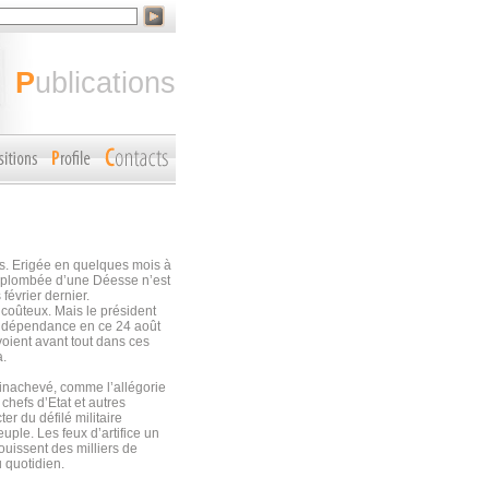
publications
ns. Erigée en quelques mois à
urplombée d’une Déesse n’est
février dernier.
 coûteux. Mais le président
’indépendance en ce 24 août
oient avant tout dans ces
a.
 inachevé, comme l’allégorie
hefs d’Etat et autres
r du défilé militaire
uple. Les feux d’artifice un
ouissent des milliers de
u quotidien.