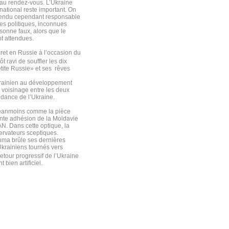
 au rendez-vous. L’Ukraine
ational reste important. On
 rendu cependant responsable
es politiques, inconnues
sonne faux, alors que le
nt attendues.
ret en Russie à l’occasion du
 ravi de souffler les dix
tite Russie» et ses rêves
ukrainien au développement
 voisinage entre les deux
ndance de l’Ukraine.
 néanmoins comme la pièce
ente adhésion de la Moldavie
AN. Dans cette optique, la
ervateurs sceptiques.
chma brûle ses dernières
Ukrainiens tournés vers
retour progressif de l’Ukraine
ien artificiel.