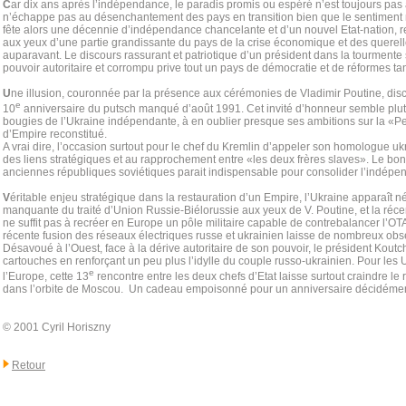
C
ar dix ans après l’indépendance, le paradis promis ou espéré n’est toujours pas
n’échappe pas au désenchantement des pays en transition bien que le sentiment n
fête alors une décennie d’indépendance chancelante et d’un nouvel Etat-nation,
aux yeux d’une partie grandissante du pays de la crise économique et des querell
auparavant. Le discours rassurant et patriotique d’un président dans la tourmente 
pouvoir autoritaire et corrompu prive tout un pays de démocratie et de réformes ta
U
ne illusion, couronnée par la présence aux cérémonies de Vladimir Poutine, disc
e
10
anniversaire du putsch manqué d’août 1991. Cet invité d’honneur semble plutôt
bougies de l’Ukraine indépendante, à en oublier presque ses ambitions sur la «Pe
d’Empire reconstitué.
A vrai dire, l’occasion surtout pour le chef du Kremlin d’appeler son homologue 
des liens stratégiques et au rapprochement entre «les deux frères slaves». Le bon
anciennes républiques soviétiques parait indispensable pour consolider l’indépe
V
éritable enjeu stratégique dans la restauration d’un Empire, l’Ukraine apparaît
manquante du traité d’Union Russie-Biélorussie aux yeux de V. Poutine, et la réc
ne suffit pas à recréer en Europe un pôle militaire capable de contrebalancer l’OT
récente fusion des réseaux électriques russe et ukrainien laisse de nombreux obs
Désavoué à l’Ouest, face à la dérive autoritaire de son pouvoir, le président Kout
cartouches en renforçant un peu plus l’idylle du couple russo-ukrainien. Pour les 
e
l’Europe, cette 13
rencontre entre les deux chefs d’Etat laisse surtout craindre le 
dans l’orbite de Moscou. Un cadeau empoisonné pour un anniversaire décidément b
© 2001 Cyril Horiszny
Retour