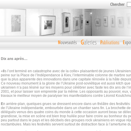
Dix ans après…
«
I
ls l’ont terminé en catastrophe avec de la colle» plaisantent de jeunes Ukrainie
peine sur la Place de l’Indépendance à Kiev, l’interminable colonne de marbre s
que la plus apparente des innovations dans une capitale rénovée à la hâte depuis 
Ce nouveau monument à la gloire de l’Ukraine post-soviétique est aussi kitch que
ukrainien n’a pas lésiné sur les moyens pour célébrer avec faste les dix ans de l
2001, et pour laisser son empreinte par la même. Les opposants au pouvoir, eux, v
travaux le meilleur moyen de paralyser les manifestations contre Léonid Koutchm
E
n arrière-plan, quelques grues se dressent encore dans un théâtre des festivités
de l’Ukraine indépendante, embourbée dans un chantier sans fin. La brochette de c
délégués venus des quatre coins du monde à cette occasion auront beau se délecte
grandiose, la mise en scène est bien trop huilée pour faire croire au bonheur du pe
peu partout dans le pays et les décibels des groupes rock ukrainiens en vogue réj
noctambules. Mais les festivités servent surtout de distraction face à l’amertume d