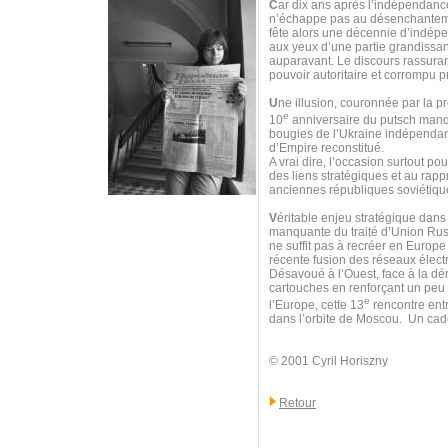
C
ar dix ans après l’indépendanc
n’échappe pas au désenchantemen
fête alors une décennie d’indép
aux yeux d’une partie grandissan
auparavant. Le discours rassurant
pouvoir autoritaire et corrompu p
U
ne illusion, couronnée par la 
e
10
anniversaire du putsch manqué
bougies de l’Ukraine indépendant
d’Empire reconstitué.
A vrai dire, l’occasion surtout 
des liens stratégiques et au rap
anciennes républiques soviétique
V
éritable enjeu stratégique dan
manquante du traité d’Union Russ
ne suffit pas à recréer en Europe
récente fusion des réseaux élect
Désavoué à l’Ouest, face à la dér
cartouches en renforçant un peu p
e
l’Europe, cette 13
rencontre entr
dans l’orbite de Moscou. Un cad
© 2001 Cyril Horiszny
Retour