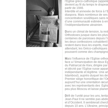
l’Eglise gréco-catholique (appel
devient au fil du temps le drapea
partir de 1946.
Interdite et annexée de force à l’
diaspora. Mais nombreux de ses f
concentration soviétiques sans r
d’une communauté estimée à envir
l’indépendantisme ukrainien.
D
ans un climat de tension, la res
Orthodoxes jusque dans les plus 
centaines de paroisses depuis l’i
les deux confessions cohabitent b
restent dans tous les esprits, ma
attendant, les Gréco-catholiques 
poussent comme des champigno
M
ais l’influence de l’Eglise or
face a l’émancipation de deux Eg
du Patriarcat de Kiev, dirigée pa
et décrié par l’Eglise russe appa
indépendante et légitime. Une amb
Istamboul), auprès duquel les d
Premier siège honorifique de l’
aujourd’hui une orientation œcu
avec les représentants des Eglis
peu plus Moscou et laisse plane
D
éfi de l’unité pour les uns, ten
Jean-Paul II ne semble pas abdi
et d’Occident. Il semblerait cher
depuis 10 ans. L’Ukraine, princi