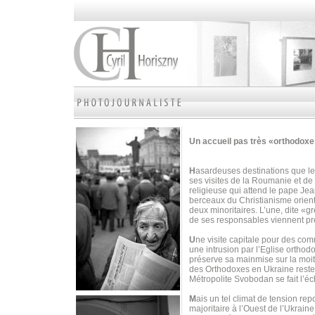
Un accueil pas très «orthodox
H
asardeuses destinations que les
ses visites de la Roumanie et de
religieuse qui attend le pape Je
berceaux du Christianisme orient
deux minoritaires. L’une, dite «gr
de ses responsables viennent p
U
ne visite capitale pour des c
une intrusion par l’Eglise orthod
préserve sa mainmise sur la moiti
des Orthodoxes en Ukraine reste 
Métropolite Svobodan se fait l’é
M
ais un tel climat de tension r
majoritaire à l’Ouest de l’Ukrai