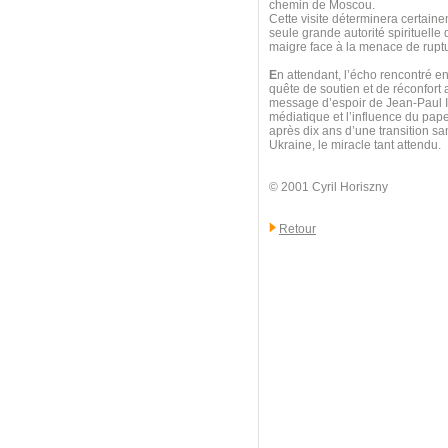
chemin de Moscou.
Cette visite déterminera certainem
seule grande autorité spirituelle q
maigre face à la menace de ruptu
E
n attendant, l’écho rencontré en
quête de soutien et de réconfort
message d’espoir de Jean-Paul II
médiatique et l’influence du pap
après dix ans d’une transition sa
Ukraine, le miracle tant attendu.
© 2001 Cyril Horiszny
Retour