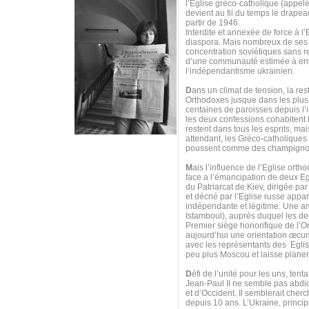
l’Eglise gréco-catholique (appel
devient au fil du temps le drapea
partir de 1946.
Interdite et annexée de force à l’
diaspora. Mais nombreux de ses f
concentration soviétiques sans r
d’une communauté estimée à envir
l’indépendantisme ukrainien.
D
ans un climat de tension, la res
Orthodoxes jusque dans les plus 
centaines de paroisses depuis l’i
les deux confessions cohabitent b
restent dans tous les esprits, ma
attendant, les Gréco-catholiques 
poussent comme des champigno
M
ais l’influence de l’Eglise or
face a l’émancipation de deux Eg
du Patriarcat de Kiev, dirigée pa
et décrié par l’Eglise russe appa
indépendante et légitime. Une amb
Istamboul), auprès duquel les d
Premier siège honorifique de l’
aujourd’hui une orientation œcu
avec les représentants des Eglis
peu plus Moscou et laisse plane
D
éfi de l’unité pour les uns, ten
Jean-Paul II ne semble pas abdi
et d’Occident. Il semblerait cher
depuis 10 ans. L’Ukraine, princi