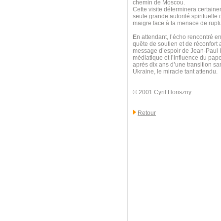
chemin de Moscou.
Cette visite déterminera certainem
seule grande autorité spirituelle q
maigre face à la menace de ruptu
E
n attendant, l’écho rencontré en
quête de soutien et de réconfort
message d’espoir de Jean-Paul II
médiatique et l’influence du pap
après dix ans d’une transition sa
Ukraine, le miracle tant attendu.
© 2001 Cyril Horiszny
Retour