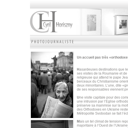
Un accueil pas très «orthodox
H
asardeuses destinations que les
ses visites de la Roumanie et de
religieuse qui attend le pape Je
berceaux du Christianisme orient
deux minoritaires. L’une, dite «gr
de ses responsables viennent p
U
ne visite capitale pour des c
une intrusion par l’Eglise orthod
préserve sa mainmise sur la moiti
des Orthodoxes en Ukraine reste 
Métropolite Svobodan se fait l’é
M
ais un tel climat de tension r
majoritaire à l’Ouest de l’Ukrai