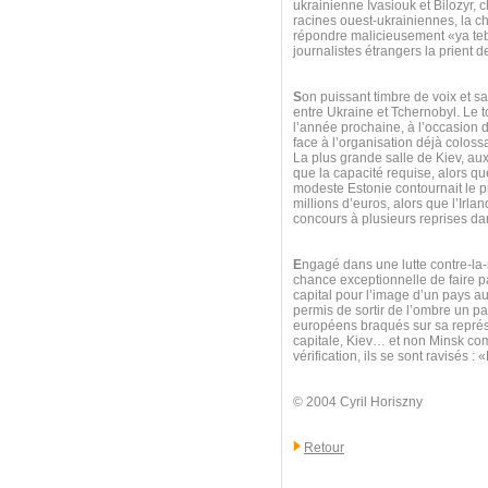
ukrainienne Ivasiouk et Bilozyr, 
racines ouest-ukrainiennes, la ch
répondre malicieusement «ya teb
journalistes étrangers la prient d
S
on puissant timbre de voix et sa
entre Ukraine et Tchernobyl. Le t
l’année prochaine, à l’occasion d
face à l’organisation déjà colossa
La plus grande salle de Kiev, au
que la capacité requise, alors que
modeste Estonie contournait le pr
millions d’euros, alors que l’Irl
concours à plusieurs reprises d
E
ngagé dans une lutte contre-la
chance exceptionnelle de faire par
capital pour l’image d’un pays a
permis de sortir de l’ombre un pay
européens braqués sur sa représe
capitale, Kiev… et non Minsk com
vérification, ils se sont ravisés 
© 2004 Cyril Horiszny
Retour