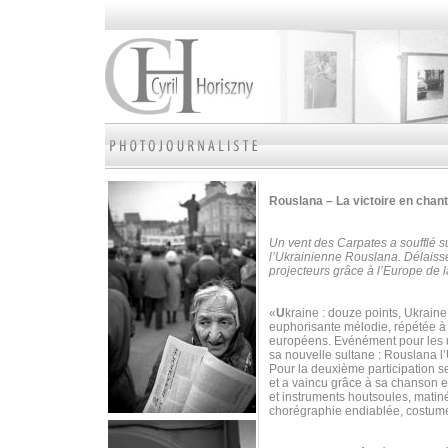
Rouslana – La victoire en chan
Un vent des Carpates a soufflé su
l’Ukrainienne Rouslana. Délaissé
projecteurs grâce à l’Europe d
«
U
kraine : douze points, Ukrain
euphorisante mélodie, répétée à 
européens. Evénément pour les un
sa nouvelle sultane : Rouslana l
Pour la deuxième participation s
et a vaincu grâce à sa chanson 
et instruments houtsoules, matiné
chorégraphie endiablée, costume