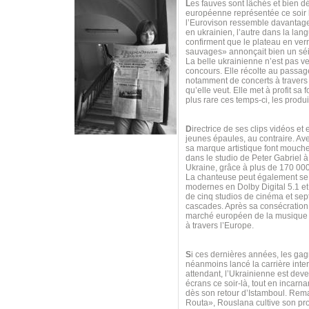
L
es fauves sont lâchés et bien 
européenne représentée ce soir 
l’Eurovison ressemble davantage
en ukrainien, l’autre dans la lan
confirment que le plateau en ver
sauvages» annonçait bien un sé
La belle ukrainienne n’est pas ve
concours. Elle récolte au passag
notamment de concerts à travers 
qu’elle veut. Elle met à profit 
plus rare ces temps-ci, les produi
D
irectrice de ses clips vidéos et
jeunes épaules, au contraire. Av
sa marque artistique font mouch
dans le studio de Peter Gabriel 
Ukraine, grâce à plus de 170 00
La chanteuse peut également se t
modernes en Dolby Digital 5.1 et 
de cinq studios de cinéma et sept
cascades. Après sa consécration s
marché européen de la musique n
à travers l’Europe.
S
i ces dernières années, les gag
néanmoins lancé la carrière int
attendant, l’Ukrainienne est dev
écrans ce soir-là, tout en incar
dès son retour d’Istamboul. Re
Routa», Rouslana cultive son prop