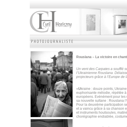
Rouslana – La victoire en chan
Un vent des Carpates a soufflé su
l’Ukrainienne Rouslana. Délaissé
projecteurs grâce à l’Europe d
«
U
kraine : douze points, Ukrain
euphorisante mélodie, répétée à 
européens. Evénément pour les un
sa nouvelle sultane : Rouslana l
Pour la deuxième participation s
et a vaincu grâce à sa chanson 
et instruments houtsoules, matiné
chorégraphie endiablée, costume