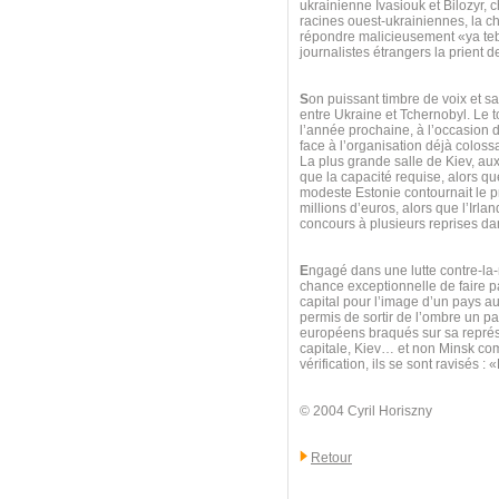
ukrainienne Ivasiouk et Bilozyr, 
racines ouest-ukrainiennes, la ch
répondre malicieusement «ya teb
journalistes étrangers la prient d
S
on puissant timbre de voix et sa
entre Ukraine et Tchernobyl. Le t
l’année prochaine, à l’occasion d
face à l’organisation déjà colossa
La plus grande salle de Kiev, au
que la capacité requise, alors que
modeste Estonie contournait le pr
millions d’euros, alors que l’Irl
concours à plusieurs reprises d
E
ngagé dans une lutte contre-la
chance exceptionnelle de faire par
capital pour l’image d’un pays a
permis de sortir de l’ombre un pay
européens braqués sur sa représe
capitale, Kiev… et non Minsk com
vérification, ils se sont ravisés 
© 2004 Cyril Horiszny
Retour