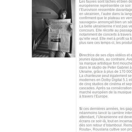
L
es fauves sont lâchés et bien 
européenne représentée ce soir 
l’Eurovison ressemble davantage
en ukrainien, l’autre dans la lan
confirment que le plateau en ver
sauvages» annonçait bien un sé
La belle ukrainienne n’est pas ve
concours. Elle récolte au passag
notamment de concerts à travers 
qu’elle veut. Elle met à profit 
plus rare ces temps-ci, les produi
D
irectrice de ses clips vidéos et
jeunes épaules, au contraire. Av
sa marque artistique font mouch
dans le studio de Peter Gabriel 
Ukraine, grâce à plus de 170 00
La chanteuse peut également se t
modernes en Dolby Digital 5.1 et 
de cinq studios de cinéma et sept
cascades. Après sa consécration s
marché européen de la musique n
à travers l’Europe.
S
i ces dernières années, les gag
néanmoins lancé la carrière int
attendant, l’Ukrainienne est dev
écrans ce soir-là, tout en incar
dès son retour d’Istamboul. Re
Routa», Rouslana cultive son prop