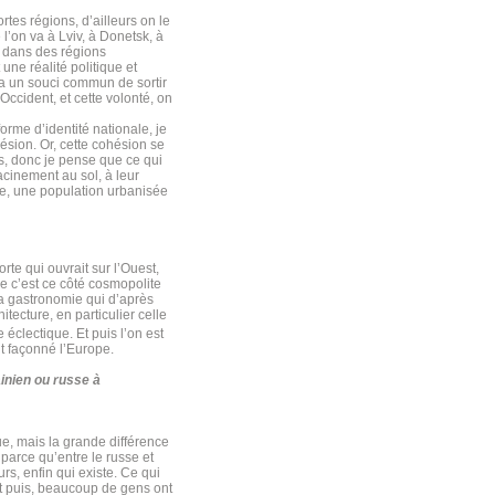
rtes régions, d’ailleurs on le
l’on va à Lviv, à Donetsk, à
d dans des régions
ne réalité politique et
y a un souci commun de sortir
Occident, et cette volonté, on
rme d’identité nationale, je
hésion. Or, cette cohésion se
ns, donc je pense que ce qui
acinement au sol, à leur
te, une population urbanisée
rte qui ouvrait sur l’Ouest,
ue c’est ce côté cosmopolite
e la gastronomie qui d’après
itecture, en particulier celle
e éclectique. Et puis l’on est
nt façonné l’Europe.
inien ou russe à
que, mais la grande différence
parce qu’entre le russe et
urs, enfin qui existe. Ce qui
 Et puis, beaucoup de gens ont