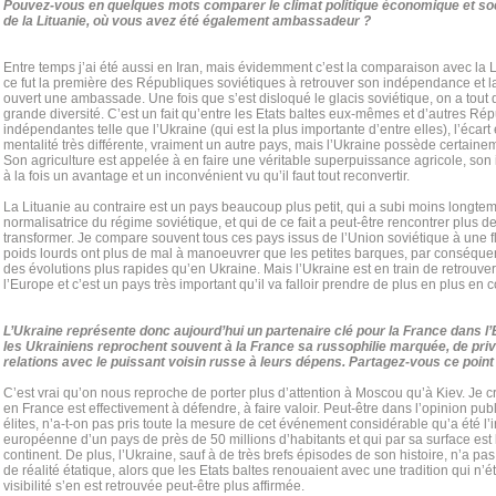
Pouvez-vous en quelques mots comparer le climat politique économique et soci
de la Lituanie, où vous avez été également ambassadeur ?
Entre temps j’ai été aussi en Iran, mais évidemment c’est la comparaison avec la 
ce fut la première des Républiques soviétiques à retrouver son indépendance et l
ouvert une ambassade. Une fois que s’est disloqué le glacis soviétique, on a tout 
grande diversité. C’est un fait qu’entre les Etats baltes eux-mêmes et d’autres R
indépendantes telle que l’Ukraine (qui est la plus importante d’entre elles), l’écart
mentalité très différente, vraiment un autre pays, mais l’Ukraine possède certainem
Son agriculture est appelée à en faire une véritable superpuissance agricole, son i
à la fois un avantage et un inconvénient vu qu’il faut tout reconvertir.
La Lituanie au contraire est un pays beaucoup plus petit, qui a subi moins longte
normalisatrice du régime soviétique, et qui de ce fait a peut-être rencontrer plus de 
transformer. Je compare souvent tous ces pays issus de l’Union soviétique à une flo
poids lourds ont plus de mal à manoeuvrer que les petites barques, par conséquen
des évolutions plus rapides qu’en Ukraine. Mais l’Ukraine est en train de retrouv
l’Europe et c’est un pays très important qu’il va falloir prendre de plus en plus en 
L’Ukraine représente donc aujourd’hui un partenaire clé pour la France dans l
les Ukrainiens reprochent souvent à la France sa russophilie marquée, de privi
relations avec le puissant voisin russe à leurs dépens. Partagez-vous ce point
C’est vrai qu’on nous reproche de porter plus d’attention à Moscou qu’à Kiev. Je c
en France est effectivement à défendre, à faire valoir. Peut-être dans l’opinion 
élites, n’a-t-on pas pris toute la mesure de cet événement considérable qu’a été l’i
européenne d’un pays de près de 50 millions d’habitants et qui par sa surface est
continent. De plus, l’Ukraine, sauf à de très brefs épisodes de son histoire, n’a
de réalité étatique, alors que les Etats baltes renouaient avec une tradition qui n’é
visibilité s’en est retrouvée peut-être plus affirmée.