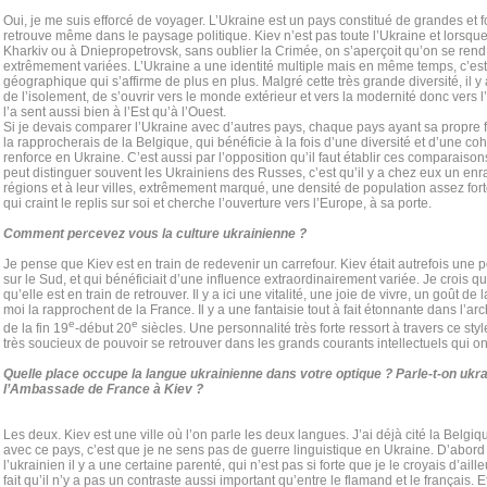
Oui, je me suis efforcé de voyager. L’Ukraine est un pays constitué de grandes et fo
retrouve même dans le paysage politique. Kiev n’est pas toute l’Ukraine et lorsque 
Kharkiv ou à Dniepropetrovsk, sans oublier la Crimée, on s’aperçoit qu’on se ren
extrêmement variées. L’Ukraine a une identité multiple mais en même temps, c’est u
géographique qui s’affirme de plus en plus. Malgré cette très grande diversité, il 
de l’isolement, de s’ouvrir vers le monde extérieur et vers la modernité donc vers l’
l’a sent aussi bien à l’Est qu’à l’Ouest.
Si je devais comparer l’Ukraine avec d’autres pays, chaque pays ayant sa propre fo
la rapprocherais de la Belgique, qui bénéficie à la fois d’une diversité et d’une co
renforce en Ukraine. C’est aussi par l’opposition qu’il faut établir ces comparaiso
peut distinguer souvent les Ukrainiens des Russes, c’est qu’il y a chez eux un enr
régions et à leur villes, extrêmement marqué, une densité de population assez for
qui craint le replis sur soi et cherche l’ouverture vers l’Europe, à sa porte.
Comment percevez vous la culture ukrainienne ?
Je pense que Kiev est en train de redevenir un carrefour. Kiev était autrefois une po
sur le Sud, et qui bénéficiait d’une influence extraordinairement variée. Je crois q
qu’elle est en train de retrouver. Il y a ici une vitalité, une joie de vivre, un goût d
moi la rapprochent de la France. Il y a une fantaisie tout à fait étonnante dans l’arch
e
e
de la fin 19
-début 20
siècles. Une personnalité très forte ressort à travers ce styl
très soucieux de pouvoir se retrouver dans les grands courants intellectuels qui o
Quelle place occupe la langue ukrainienne dans votre optique ? Parle-t-on ukra
l’Ambassade de France à Kiev ?
Les deux. Kiev est une ville où l’on parle les deux langues. J’ai déjà cité la Belgi
avec ce pays, c’est que je ne sens pas de guerre linguistique en Ukraine. D’abord 
l’ukrainien il y a une certaine parenté, qui n’est pas si forte que je le croyais d’aille
fait qu’il n’y a pas un contraste aussi important qu’entre le flamand et le français.