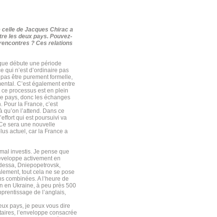
e celle de Jacques Chirac a
ntre les deux pays. Pouvez-
rencontres ? Ces relations
sque débute une période
e qui n’est d’ordinaire pas
 pas être purement formelle,
ental. C’est également entre
et ce processus est en plein
e ce pays, donc les échanges
. Pour la France, c’est
là qu’on l’attend. Dans ce
effort qui est poursuivi va
 Ce sera une nouvelle
lus actuel, car la France a
al investis. Je pense que
développe activement en
(Odessa, Dniepopetrovsk,
alement, tout cela ne se pose
ns combinées. A l’heure de
ien en Ukraine, à peu près 500
pprentissage de l’anglais,
deux pays, je peux vous dire
étaires, l’enveloppe consacrée