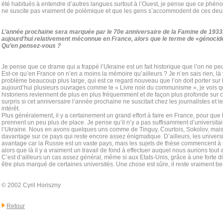
été habitués à entendre d’autres langues surtout à l’Ouest, je pense que ce phén
ne suscite pas vraiment de polémique et que les gens s’accommodent de ces deu
L’année prochaine sera marquée par le 70e anniversaire de la Famine de 1933
aujourd’hui relativement méconnue en France, alors que le terme de «génocid
Qu’en pensez-vous ?
Je pense que ce drame qui a frappé l’Ukraine est un fait historique que l’on ne pe
Est-ce qu’en France on n’en a moins la mémoire qu’ailleurs ? Je n’en sais rien, l
problème beaucoup plus large, qui est ce regard nouveau que l’on doit porter sur l
aujourd’hui plusieurs ouvrages comme le « Livre noir du communisme », je vois
historiens reviennent de plus en plus fréquemment et de façon plus profonde sur ce
surpris si cet anniversaire l’année prochaine ne suscitait chez les journalistes et l
intérêt.
Plus généralement, il y a certainement un grand effort à faire en France, pour que
prennent un peu plus de place. Je pense qu’il n’y a pas suffisamment d’universitai
l’Ukraine. Nous en avons quelques uns comme de Tinguy, Courtois, Sokolov, mais i
davantage sur ce pays qui reste encore assez énigmatique. D’ailleurs, les universit
avantage car la Russie est un vaste pays, mais les sujets de thèse commencent à
alors que là il y a vraiment un travail de fond à effectuer auquel nous aurions tou
C’est d’ailleurs un cas assez général, même si aux Etats-Unis, grâce à une forte dia
être plus marqué de certaines universités. Une chose est sûre, il reste vraiment b
© 2002 Cyril Horiszny
Retour