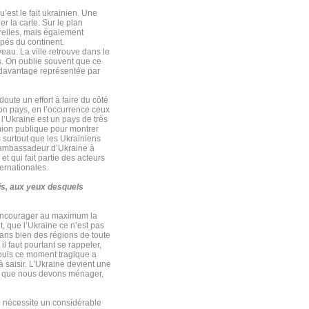
’est le fait ukrainien. Une
er la carte. Sur le plan
relles, mais également
ppés du continent.
veau. La ville retrouve dans le
es. On oublie souvent que ce
 davantage représentée par
oute un effort à faire du côté
son pays, en l’occurrence ceux
l’Ukraine est un pays de très
inion publique pour montrer
s surtout que les Ukrainiens
 d’ambassadeur d’Ukraine à
t qui fait partie des acteurs
ternationales.
is, aux yeux desquels
c encourager au maximum la
, que l’Ukraine ce n’est pas
dans bien des régions de toute
il faut pourtant se rappeler,
epuis ce moment tragique a
 saisir. L’Ukraine devient une
ire que nous devons ménager,
qui nécessite un considérable