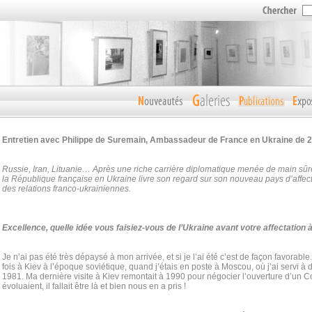
Entretien avec Philippe de Suremain, Ambassadeur de France en Ukraine de 2
Russie, Iran, Lituanie… Après une riche carrière diplomatique menée de main sûre
la République française en Ukraine livre son regard sur son nouveau pays d’affect
des relations franco-ukrainiennes.
Excellence, quelle idée vous faisiez-vous de l’Ukraine avant votre affectation 
Je n’ai pas été très dépaysé à mon arrivée, et si je l’ai été c’est de façon favorabl
fois à Kiev à l’époque soviétique, quand j’étais en poste à Moscou, où j’ai servi à
1981. Ma dernière visite à Kiev remontait à 1990 pour négocier l’ouverture d’un 
évoluaient, il fallait être là et bien nous en a pris !