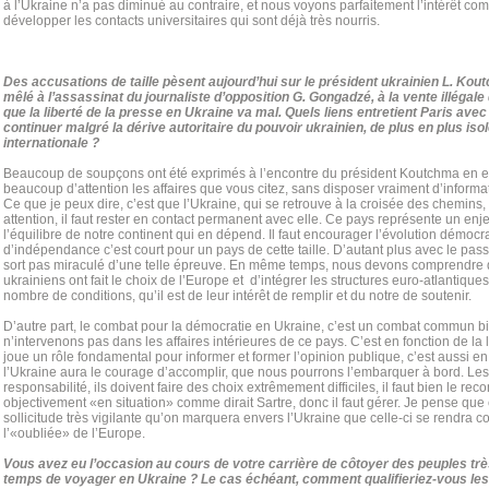
à l’Ukraine n’a pas diminué au contraire, et nous voyons parfaitement l’intérêt 
développer les contacts universitaires qui sont déjà très nourris.
Des accusations de taille pèsent aujourd’hui sur le président ukrainien L. Ko
mêlé à l’assassinat du journaliste d’opposition G. Gongadzé, à la vente illégale 
que la liberté de la presse en Ukraine va mal. Quels liens entretient Paris avec
continuer malgré la dérive autoritaire du pouvoir ukrainien, de plus en plus iso
internationale ?
Beaucoup de soupçons ont été exprimés à l’encontre du président Koutchma en ef
beaucoup d’attention les affaires que vous citez, sans disposer vraiment d’informatio
Ce que je peux dire, c’est que l’Ukraine, qui se retrouve à la croisée des chemins,
attention, il faut rester en contact permanent avec elle. Ce pays représente un enj
l’équilibre de notre continent qui en dépend. Il faut encourager l’évolution démocr
d’indépendance c’est court pour un pays de cette taille. D’autant plus avec le passé 
sort pas miraculé d’une telle épreuve. En même temps, nous devons comprendre q
ukrainiens ont fait le choix de l’Europe et d’intégrer les structures euro-atlantique
nombre de conditions, qu’il est de leur intérêt de remplir et du notre de soutenir.
D’autre part, le combat pour la démocratie en Ukraine, c’est un combat commun b
n’intervenons pas dans les affaires intérieures de ce pays. C’est en fonction de la l
joue un rôle fondamental pour informer et former l’opinion publique, c’est aussi e
l’Ukraine aura le courage d’accomplir, que nous pourrons l’embarquer à bord. Le
responsabilité, ils doivent faire des choix extrêmement difficiles, il faut bien le reco
objectivement «en situation» comme dirait Sartre, donc il faut gérer. Je pense que 
sollicitude très vigilante qu’on marquera envers l’Ukraine que celle-ci se rendra c
l’«oubliée» de l’Europe.
Vous avez eu l’occasion au cours de votre carrière de côtoyer des peuples trè
temps de voyager en Ukraine ? Le cas échéant, comment qualifieriez-vous les