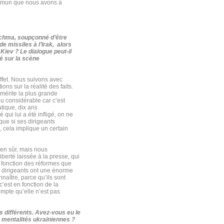
commun que nous avons à
utchma, soupçonné d’être
de missiles à l’Irak, alors
 Kiev ? Le dialogue peut-il
lé sur la scène
fet. Nous suivons avec
ns sur la réalité des faits.
 mérite la plus grande
eu considérable car c’est
atique, dix ans
qui lui a été infligé, on ne
ue si ses dirigeants
s, cela implique un certain
ien sûr, mais nous
iberté laissée à la presse, qui
n fonction des réformes que
s dirigeants ont une énorme
nnaître, parce qu’ils sont
c’est en fonction de la
ompte qu’elle n’est pas
s différents. Avez-vous eu le
 mentalités ukrainiennes ?