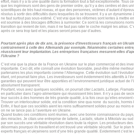
effort, mais il y a là une qualité dans la formation tout à fait exceptionnelle. Tous c
que les ingénieurs sont des gens de premier ordre, qu’il y a des centres et des uni
scientifiques de très haut niveau, et que des personnes, victimes d’autant d’épreu
résolus à sortir des difficultés dans lesquelles ils se trouvent. Il y a un dynamisme à
ne faut surtout pas sous-estimé. C’est vrai que les réformes sont lentes à mettre en
est soumise à des blocages difficiles à surmonter. Ce sont là les convulsions nor
transition qui revient de loin, mais il ne faut pas rater le coche malgré les aléas. C’
après ce sera trop tard et les places seront prises par d’autres.
Pourtant après plus de dix ans, la présence d’investisseurs français en Ukraine
contrairement à celle des Allemands par exemple. Néanmoins certaines entre
réussissent leur implantation. Les entreprises françaises mesurent-elles d’ap
l’Ukraine ?
C’est vrai que la place de la France en Ukraine sur le plan commercial et des inve
importante. Ceci dit, elle connaît une évolution favorable, peut-être même meilleu
partenaires les plus importants comme l’Allemagne. Cette évolution suit l’évoluti
étant, ont pourrait faire plus. Les investisseurs sont évidemment très attentifs à l’
garanties qui peuvent leur être apportées et l’environnement juridique actuel de 
absolument transparent.
Pourtant, vous avez quelques sociétés, on pourrait citer
Lactalis, Lafarge, Framat
en particulier dans l’agro-alimentaire qui réussissent très bien. Il n’y a pas de secr
leur succès à des hommes de très grande qualité, à la fois ceux qu’elles envoient e
Trouver un interlocuteur solide, est la condition sine qua none du succès, hormis l
Enfin, il faut que ces sociétés aient les reins suffisamment solides pour au moins
on ne se lance pas à l’aventure en Ukraine.
Quand toutes ces conditions sont réunies, avec une bonne connaissance du pays, 
des miracles. Je citais une entreprise de laiterie,
Lactalis
, située à Mikolaïv au sud
par son succès une véritable révolution dans toute la région. Les producteurs des
désormais pourquoi ils travaillent et ont trouvé une véritable sécurité. Sur le plan 
experts français et ukrainiens sont d’une très grande qualité. Evidemment c’est le 