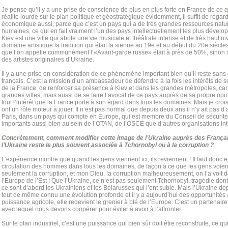
Je pense qu’il y a une prise de conscience de plus en plus forte en France de ce qu
réalité lourde sur le plan politique et géostratégique évidemment, il suffit de regard
économique aussi, parce que c’est un pays qui a de très grandes ressources natu
humaines, ce qui en fait vraiment l’un des pays intellectuellement les plus dévelo
Kiev est une ville qui abrite une vie musicale et théâtrale intense et de très haut ni
domaine artistique la tradition qui était la sienne au 19e et au début du 20e siècl
que l’on appelle communément l’«Avant-garde russe» était à près de 50%, sinon
des artistes originaires d’Ukraine.
Il y a une prise en considération de ce phénomène important bien qu’il reste sans d
français. C’est la mission d’un ambassadeur de défendre à la fois les intérêts de 
de la France, de renforcer sa présence à Kiev et dans les grandes métropoles, car 
grandes villes, mais aussi de se faire l’avocat de ce pays auprès de sa propre op
tout l’intérêt que la France porte à son égard dans tous les domaines. Mais je croi
ont un rôle moteur à jouer. Il n’est pas normal que depuis deux ans il n’y ait pas
Paris, dans un pays qui compte en Europe, qui est membre du Conseil de sécurité e
importants aussi bien au sein de l’OTAN, de l’OSCE que d’autres organisations in
Concrètement, comment modifier cette image de l’Ukraine auprès des França
l’Ukraine reste le plus souvent associée à Tchornobyl ou à la corruption ?
L’expérience montre que quand les gens viennent ici, ils reviennent ! Il faut don
circulation des hommes dans tous les domaines, de façon à ce que les gens voient
seulement la corruption, et mon Dieu, la corruption malheureusement, on l’a voit 
l’Europe de l’Est ! Que l’Ukraine, ce n’est pas seulement Tchornobyl, tragédie dont 
ce sont d’abord les Ukrainiens et les Bélаrusses qui l’ont subie. Mais l’Ukraine d
tout de même connu une évolution profonde et il y a aujourd’hui des opportunités à
puissance agricole, elle redevient le grenier à blé de l’Europe. C’est un partena
avec lequel nous devons coopérer pour éviter à avoir à l’affronter.
Sur le plan industriel, c’est une puissance qui bien sûr doit être reconstruite, ce 