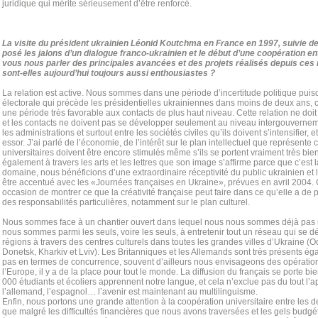
juridique qui mérite sérieusement d’être renforcé.
La visite du président ukrainien Léonid Koutchma en France en 1997, suivie d
posé les jalons d’un dialogue franco-ukrainien et le début d’une coopération e
vous nous parler des principales avancées et des projets réalisés depuis ces 
sont-elles aujourd’hui toujours aussi enthousiastes ?
La relation est active. Nous sommes dans une période d’incertitude politique pui
électorale qui précède les présidentielles ukrainiennes dans moins de deux ans, c
une période très favorable aux contacts de plus haut niveau. Cette relation ne doit
et les contacts ne doivent pas se développer seulement au niveau intergouvernem
les administrations et surtout entre les sociétés civiles qu’ils doivent s’intensifier, 
essor. J’ai parlé de l’économie, de l’intérêt sur le plan intellectuel que représent
universitaires doivent être encore stimulés même s’ils se portent vraiment très bien
également à travers les arts et les lettres que son image s’affirme parce que c’est 
domaine, nous bénéficions d’une extraordinaire réceptivité du public ukrainien et l’
être accentué avec les «Journées françaises en Ukraine», prévues en avril 2004.
occasion de montrer ce que la créativité française peut faire dans ce qu’elle a de p
des responsabilités particulières, notamment sur le plan culturel.
Nous sommes face à un chantier ouvert dans lequel nous nous sommes déjà pas m
nous sommes parmi les seuls, voire les seuls, à entretenir tout un réseau qui se 
régions à travers des centres culturels dans toutes les grandes villes d’Ukraine 
Donetsk, Kharkiv et Lviv). Les Britanniques et les Allemands sont très présents ég
pas en termes de concurrence, souvent d’ailleurs nous envisageons des opératio
l’Europe, il y a de la place pour tout le monde. La diffusion du français se porte b
000 étudiants et écoliers apprennent notre langue, et cela n’exclue pas du tout l’a
l’allemand, l’espagnol… l’avenir est maintenant au multilinguisme.
Enfin, nous portons une grande attention à la coopération universitaire entre les 
que malgré les difficultés financières que nous avons traversées et les gels budg