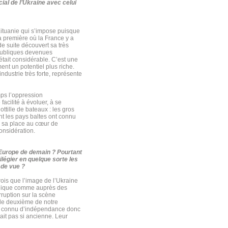
al de l’Ukraine avec celui
Lituanie qui s’impose puisque
a première où la France y a
de suite découvert sa très
épubliques devenues
 était considérable. C’est une
ent un potentiel plus riche.
ndustrie très forte, représente
mps l’oppression
facilité à évoluer, à se
ttille de bateaux : les gros
t les pays baltes ont connu
er sa place au cœur de
considération.
’Europe de demain ? Pourtant
légier en quelque sorte les
 de vue ?
rois que l’image de l’Ukraine
publique comme auprès des
rruption sur la scène
 le deuxième de notre
 pas connu d’indépendance donc
tait pas si ancienne. Leur