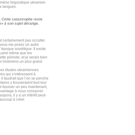
omène linguistique ukrainien
x langues.
. Cette catastrophe reste
e» à son sujet dérange.
ut certainement pas occulter.
à vous me posez un autre
’époque soviétique. Il existe
 quand même que les
tte période, et je serais bien
es historiens un plus grand
 les études ukrainiennes
res qui s’intéressent à
l faudrait que l’on se penche
aires y trouveraient tout leur
 s’épuiser un peu maintenant,
t avantage à nous consacrer.
spora, il y a un intérêt peut-
eaucoup à créer.