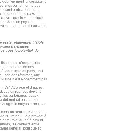
eux qui viennent ici constatent
versités où l’on forme des
ves sont particulièrement
 l’intérieur de ce pays qu’il
 œuvre, que la vie politique
males dans un pays en
est maintenant qu’il faut venir,
 reste relativement faible,
prises françaises
rès vous le potentiel de
stissements n’est pas très
re que certains de nos
on économique du pays, ceci
évolution des réformes, aux
l’Ukraine n’est évidemment pas
om, Val d’Europe
et d’autres,
et, ces entreprises doivent
t les partenaires locaux.
a détermination bien sûr.
 envisager le moyen terme, car
alors on peut faire vraiment
 de l’Ukraine. Elle a provoqué
 alentours et au-delà savent
humain, les contacts entre
cadre général, politique et