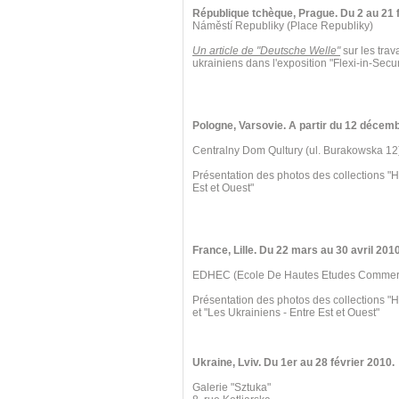
République tchèque, Prague. Du 2 au 21 f
Náměstí Republiky (Place Republiky)
Un article de "Deutsche Welle"
sur les trav
ukrainiens dans l'exposition "Flexi-in-Secur
Pologne, Varsovie. A partir du 12 décem
Centralny Dom Qultury (ul. Burakowska 12
Présentation des photos des collections "H
Est et Ouest"
France, Lille. Du 22 mars au 30 avril 2010
EDHEC (Ecole De Hautes Etudes Commercia
Présentation des photos des collections "
et "Les Ukrainiens - Entre Est et Ouest"
Ukraine, Lviv. Du 1er au 28 février 2010.
Galerie "Sztuka"