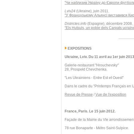
"Чи наблизив Україну до Європи футбол
Lviv24
(Ukraine), juin 2011.
"У Французькому Альянсі виставився Ки
Districtes.info
(Espagne), décembre 2008.
"Els Hutsuls, un poble dels Carpats ucraïn
EXPOSITIONS
Ukraine, Lviv. Du 11 avril au 1er juin 2013
Galerie-restaurant "Hrouchevsky"
28, Prospekt Chevchenka.
"Les Ukrainiens - Entre Est et Ouest"
Dans le cadre du "Printemps Français en 
Revue de Presse
/
Vue de l'exposition
France, Paris. Le 15 juin 2012.
Façade de la Mairie du VIe arrondissement
78 rue Bonaparte - Métro Saint-Sulpice.