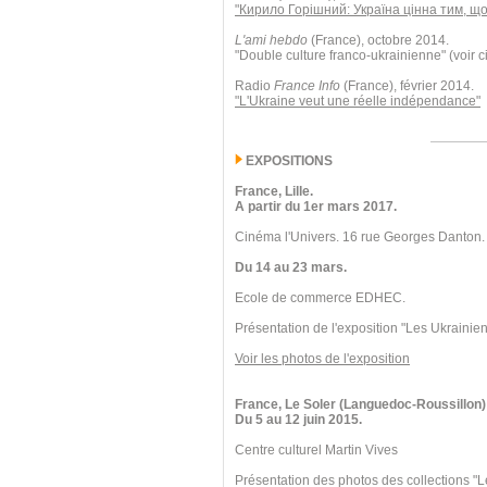
"Кирило Горішний: Україна цінна тим, що
L'ami hebdo
(France), octobre 2014.
"Double culture franco-ukrainienne" (voir c
Radio
France Info
(France), février 2014.
"L'Ukraine veut une réelle indépendance"
EXPOSITIONS
France, Lille.
A partir du 1er mars 2017.
Cinéma l'Univers. 16 rue Georges Danton.
Du 14 au 23 mars.
Ecole de commerce EDHEC.
Présentation de l'exposition "Les Ukrainien
Voir les photos de l'exposition
France, Le Soler (Languedoc-Roussillon)
Du 5 au 12 juin 2015.
Centre culturel Martin Vives
Présentation des photos des collections "L