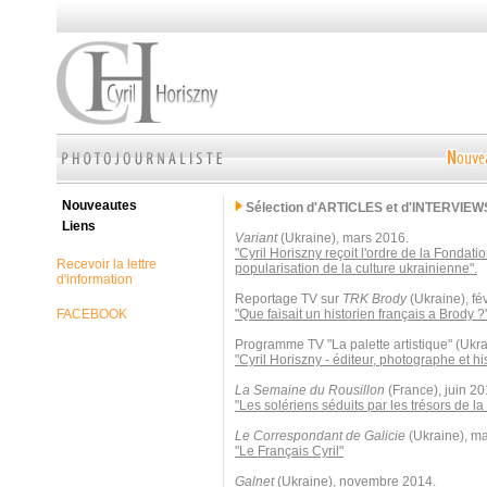
Nouveautes
Sélection d'ARTICLES et d'INTERVIEW
Liens
Variant
(Ukraine), mars 2016.
"Cyril Horiszny reçoit l'ordre de la Fondati
Recevoir la lettre
popularisation de la culture ukrainienne".
d'information
Reportage TV sur
TRK Brody
(Ukraine), fé
FACEBOOK
"Que faisait un historien français a Brody ?
Programme TV "La palette artistique" (Ukr
"Cyril Horiszny - éditeur, photographe et his
La Semaine du Rousillon
(France), juin 20
"Les solériens séduits par les trésors de la
Le Correspondant de Galicie
(Ukraine), ma
"Le Français Cyril"
Galnet
(Ukraine), novembre 2014.