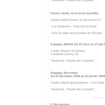
"Houtsouls - Peuple des Carpates".
France, Senlis
. Du 8
au 24 mai 2009.
Galerie Gilbert Dufois. 8, place Henri IV.
"Les Ukrainiens - Entre Est et Ouest".
Dans le cadre des journées de l'Europe.
Espagne, Madrid
. Du 10 mars
au 17 juin 
Centro Hispano-Ucraniano.
C/Antonia Lancha, 50.
"Houtsouly - Peuple des Carpates".
Espagne, Barcelone
.
Du 18 décembre 2008
au 18 janvier 2009
Centre culturel Ignasi Iglésias - Can Fabra.
"Houtsouly - Peuple des Carpates".
Site internet