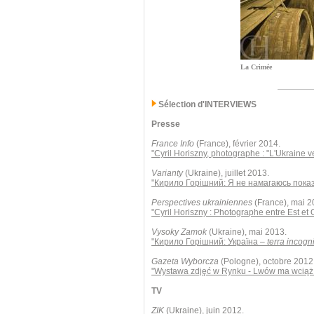
La Crimée
Sélection d'INTERVIEWS
Presse
France Info
(France), février 2014.
"Cyril Horiszny, photographe : "L'Ukraine 
Varianty
(Ukraine), juillet 2013.
"Кирило Горішний: Я не намагаюсь пока
Perspectives ukrainiennes
(France), mai 2
"Cyril Horiszny : Photographe entre Est et 
Vysoky Zamok
(Ukraine), mai 2013.
"Кирило Горішний: Україна –
terra incogn
Gazeta Wyborcza
(Pologne), octobre 2012
"Wystawa zdjęć w Rynku - Lwów ma wciąż 
TV
ZIK
(Ukraine), juin 2012.