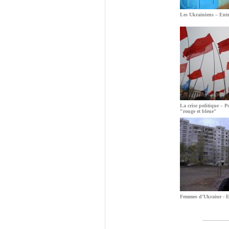
Les Ukrainiens – Entr
La crise politique – Po
"rouge et bleue"
Femmes d’Ukraine - En