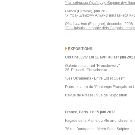
"Чи наблизив Україну до Європи футбол
Lviv24
(Ukraine), juin 2011.
"У Французькому Альянсі виставився Ки
Districtes.info
(Espagne), décembre 2008.
"Els Hutsuls, un poble dels Carpats ucraïn
EXPOSITIONS
Ukraine, Lviv. Du 11 avril au 1er juin 2013
Galerie-restaurant "Hrouchevsky"
28, Prospekt Chevchenka.
"Les Ukrainiens - Entre Est et Ouest"
Dans le cadre du "Printemps Français en 
Revue de Presse
/
Vue de l'exposition
France, Paris. Le 15 juin 2012.
Façade de la Mairie du VIe arrondissement
78 rue Bonaparte - Métro Saint-Sulpice.