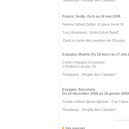
"Houtsouls - Peuple des Carpates".
France, Senlis
. Du 8
au 24 mai 2009.
Galerie Gilbert Dufois. 8, place Henri IV.
"Les Ukrainiens - Entre Est et Ouest".
Dans le cadre des journées de l'Europe.
Espagne, Madrid
. Du 10 mars
au 17 juin 
Centro Hispano-Ucraniano.
C/Antonia Lancha, 50.
"Houtsouly - Peuple des Carpates".
Espagne, Barcelone
.
Du 18 décembre 2008
au 18 janvier 2009
Centre culturel Ignasi Iglésias - Can Fabra.
"Houtsouly - Peuple des Carpates".
Site internet