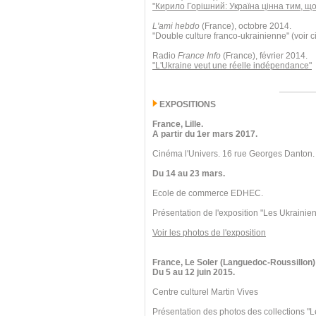
"Кирило Горішний: Україна цінна тим, що
L'ami hebdo
(France), octobre 2014.
"Double culture franco-ukrainienne" (voir c
Radio
France Info
(France), février 2014.
"L'Ukraine veut une réelle indépendance"
EXPOSITIONS
France, Lille.
A partir du 1er mars 2017.
Cinéma l'Univers. 16 rue Georges Danton.
Du 14 au 23 mars.
Ecole de commerce EDHEC.
Présentation de l'exposition "Les Ukrainien
Voir les photos de l'exposition
France, Le Soler (Languedoc-Roussillon)
Du 5 au 12 juin 2015.
Centre culturel Martin Vives
Présentation des photos des collections "L