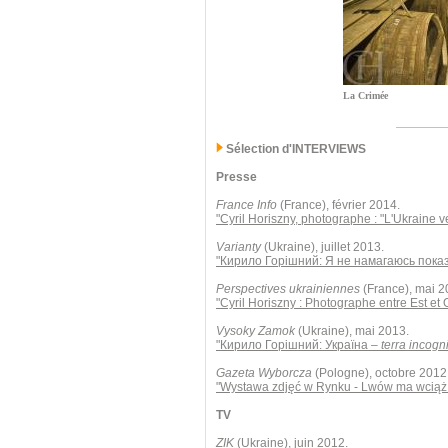
La Crimée
Sélection d'INTERVIEWS
Presse
France Info
(France), février 2014.
"Cyril Horiszny, photographe : "L'Ukraine 
Varianty
(Ukraine), juillet 2013.
"Кирило Горішний: Я не намагаюсь пока
Perspectives ukrainiennes
(France), mai 2
"Cyril Horiszny : Photographe entre Est et 
Vysoky Zamok
(Ukraine), mai 2013.
"Кирило Горішний: Україна –
terra incogn
Gazeta Wyborcza
(Pologne), octobre 2012
"Wystawa zdjęć w Rynku - Lwów ma wciąż 
TV
ZIK
(Ukraine), juin 2012.