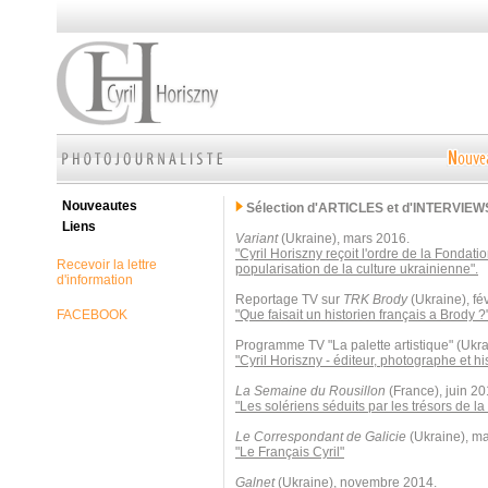
Nouveautes
Sélection d'ARTICLES et d'INTERVIEW
Liens
Variant
(Ukraine), mars 2016.
"Cyril Horiszny reçoit l'ordre de la Fondati
Recevoir la lettre
popularisation de la culture ukrainienne".
d'information
Reportage TV sur
TRK Brody
(Ukraine), fé
FACEBOOK
"Que faisait un historien français a Brody ?
Programme TV "La palette artistique" (Ukr
"Cyril Horiszny - éditeur, photographe et his
La Semaine du Rousillon
(France), juin 20
"Les solériens séduits par les trésors de la
Le Correspondant de Galicie
(Ukraine), ma
"Le Français Cyril"
Galnet
(Ukraine), novembre 2014.