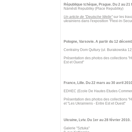
République tchèque, Prague. Du 2 au 21 f
Náměstí Republiky (Place Republiky)
Un article de "Deutsche Welle"
sur les trav
ukrainiens dans l'exposition "Flexi-in-Secur
Pologne, Varsovie. A partir du 12 décem
Centralny Dom Qultury (ul. Burakowska 12
Présentation des photos des collections "H
Est et Ouest"
France, Lille. Du 22 mars au 30 avril 2010
EDHEC (Ecole De Hautes Etudes Commercia
Présentation des photos des collections "
et "Les Ukrainiens - Entre Est et Ouest"
Ukraine, Lviv. Du 1er au 28 février 2010.
Galerie "Sztuka"