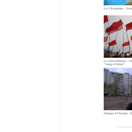
Les Ukrainiens – Entr
La crise politique – Po
"rouge et bleue"
Femmes d’Ukraine - En