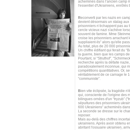
acheminés dans l’ancien camp mil
l'essentiel d'Ukrainiens, enrôlés
R
econverti par les nazis en cam
devient désormais un stalag aux 
prisonniers n’échappent pas au tr
cercle vicieux nazi s'achève lors
souvent de famine. Mme Steinmet
croise les prisonniers arrachant le
suppliaient-ils” alors qu'elle pas
Au total, plus de 20 000 prisonnie
Un chiffre édifiant qui ferait du
la guerre, bien que les camps de
Pourtant, si “Struthof”, “Schirme
recherche après la défaite nazie
paradoxalement inconnue, qui méri
compétitions quantitatives. Or, s
véritablement de ce carnage le 1e
“communiste”.
B
ien vite éclipsée, la tragédie
qui, consciente de l'origine des 
bilingues ornées d'un “tryzub” ("tr
sépultures des prisonniers ukrai
600 Ukrainiens” acheminés dans 
La seconde se dresse sur le ch
reposer.
Mais au-delà des chiffres incerta
ukrainiens. Après avoir obtenu e
abritant l'ossuaire ukrainien, ar