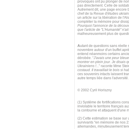
provoqués ont pu plonger de nom
pas directement. Celle de soldats 
Autrement dit, une page encore bl
chef de la Revue d'études ukrai
un article sur la libération de l'A
compléter la mémoire pour dissip
Pourquoi l'annonce de la découve
que l'article de "L'Humanité" n'ai
malheureusement plus de questio
A
utant de questions sans réelle s
novembre autour d'un buffet apr
entend néanmoins certains ancien
dérobée. “
J'avais une peur bleu
montrer en plein jour. Je disais q
Ukrainiens !.
..” raconte Mme Stei
costaud. Il travaillait le bois si 
ces souvenirs intacts laissent t
autre temps liée dans l'adversité
© 2002 Cyril Horiszny
(1) Système de fortifications cons
inviolable le territoire françai
la contourne et attaquent d'une 
(2) Cette estimation se base sur 
survivants "en mémoire de nos 2
allemandes, minutieusement tenue