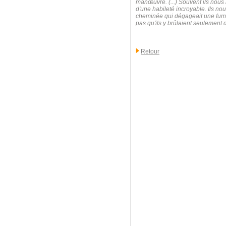
manœuvre. (...) Souvent ils nous 
d'une habileté incroyable. Ils nou
cheminée qui dégageait une fumée
pas qu'ils y brûlaient seulement 
Retour