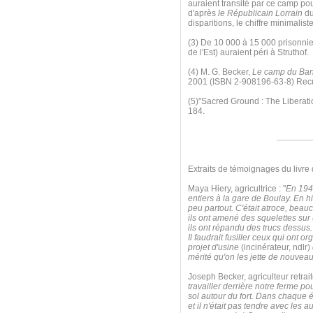
auraient transité par ce camp po
d'après
le Républicain Lorrain
du
disparitions, le chiffre minimalis
(3) De 10 000 à 15 000 prisonnier
de l'Est) auraient péri à Struthof.
(4) M. G. Becker,
Le camp du Ban-
2001 (ISBN 2-908196-63-8) Recuei
(5)"Sacred Ground : The Liberat
184.
Extraits de témoignages du livre
Maya Hiery, agricultrice : "
En 1942
entiers à la gare de Boulay. En hi
peu partout. C'était atroce, beauc
ils ont amené des squelettes sur u
ils ont répandu des trucs dessus. 
Il faudrait fusiller ceux qui ont 
projet d'usine
(incinérateur, ndlr)
mérité qu'on les jette de nouvea
Joseph Becker, agriculteur retraité
travailler derrière notre ferme po
sol autour du fort. Dans chaque éq
et il n'était pas tendre avec les 