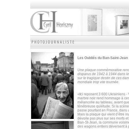
Les Oubliés
du Ban-Saint-Jean
Une plaque commémorative rend 
disparus de 1942 à 1944 dans le 
sur le tragique destin de ces dam
mondiale trop vite tournée.
«
I
ci reposent 3 600 Ukrainiens -
marbre noir rend hommage à ces 
mélancolie au tableau, avant qu
ténébreuse quiétude. Si la scène
passe pourtant en France, dans u
Mais la plaque qui vient d’être 
dévoile pas plus sur ses morts e
Ban-St-Jean, la commune voisine. 
des wagons entiers déversent à p