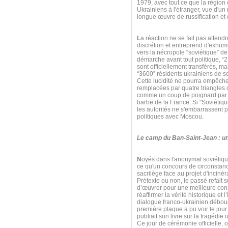
1979, avec tout ce que la région
Ukrainiens à l'étranger, vue d'
longue œuvre de russification et 
L
a réaction ne se fait pas atten
discrétion et entreprend d'exhum
vers la nécropole “soviétique” de
démarche avant tout politique, “
sont officiellement transférés, m
“3600” résidents ukrainiens de s
Cette lucidité ne pourra empêch
remplacées par quatre triangles d
comme un coup de poignard par les
barbe de la France. Si "Soviétiqu
les autorités ne s'embarrassent p
politiques avec Moscou.
Le camp du Ban-Saint-Jean : un
N
oyés dans l'anonymat soviétiqu
ce qu'un concours de circonstanc
sacrilège face au projet d'incin
Prétexte ou non, le passé refait 
d’œuvrer pour une meilleure conn
réaffirmer la vérité historique e
dialogue franco-ukrainien débouc
première plaque a pu voir le jou
publiait son livre sur la tragédie
Ce jour de cérémonie officielle, 