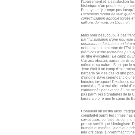
l'apaisement et la satisfaction f
historique d'un peuple longtemps
Boulay ne s'y trompe pas lorsqu'il
Ukrainiens mourir de faim quand o
collectivisation agricole forcée 
millions de morts en Ukraine
”.
M
ais pour beaucoup, le pas fra
par “
l‘installation d'une nouvell
ukrainienne destinée à en faire 
orthodoxe ukrainienne de l'Est de 
prémices d'une recherche plus ap
au titre évocateur :
Le camp du Ba
Car aux obscurs agissements sov
même et sa nature. Bien que le n
Jean était-il un camp d'extermin
barbarie ne vise pas ici une pop
d’origine slave cependant, d’une
témoins invoquent l'existence dan
constat suffit à vrai dire, celui
condamnés par avance à une mort
pas parmi les signataires de la 
laisse à croire que le camp du Ba
C
omment un destin aussi tragique 
comptait-il parmi les crimes naz
soviétiques, considérés comme tra
presse soviétique idéologisée. De
humain et matériel, alors que pr
leur gré dans la "Wehrmacht", n