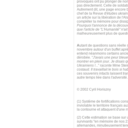
provoqués ont pu plonger de nom
pas directement. Celle de soldats 
Autrement dit, une page encore bl
chef de la Revue d'études ukrai
un article sur la libération de l'A
compléter la mémoire pour dissip
Pourquoi l'annonce de la découve
que l'article de "L'Humanité" n'ai
malheureusement plus de questio
A
utant de questions sans réelle s
novembre autour d'un buffet apr
entend néanmoins certains ancien
dérobée. “
J'avais une peur bleu
montrer en plein jour. Je disais q
Ukrainiens !.
..” raconte Mme Stei
costaud. Il travaillait le bois si 
ces souvenirs intacts laissent t
autre temps liée dans l'adversité
© 2002 Cyril Horiszny
(1) Système de fortifications cons
inviolable le territoire françai
la contourne et attaquent d'une 
(2) Cette estimation se base sur 
survivants "en mémoire de nos 2
allemandes, minutieusement tenue