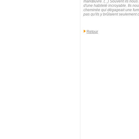
manœuvre. (...) Souvent ils nous 
d'une habileté incroyable. Ils nou
cheminée qui dégageait une fumée
pas qu'ils y brûlaient seulement 
Retour