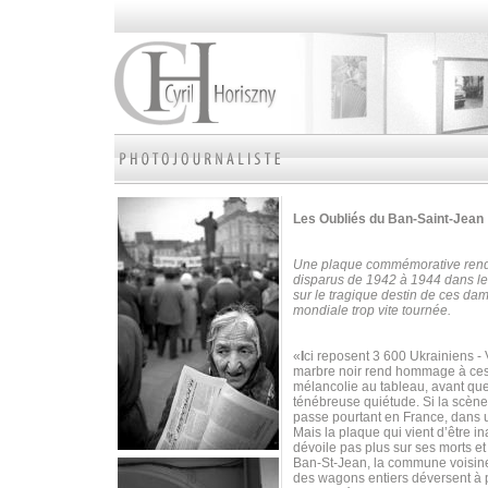
Les Oubliés
du Ban-Saint-Jean
Une plaque commémorative rend 
disparus de 1942 à 1944 dans le 
sur le tragique destin de ces dam
mondiale trop vite tournée.
«
I
ci reposent 3 600 Ukrainiens -
marbre noir rend hommage à ces 
mélancolie au tableau, avant qu
ténébreuse quiétude. Si la scène
passe pourtant en France, dans u
Mais la plaque qui vient d’être 
dévoile pas plus sur ses morts e
Ban-St-Jean, la commune voisine. 
des wagons entiers déversent à p