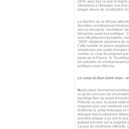
1979, avec tout ce que la région
Ukrainiens à l'étranger, vue d'
longue œuvre de russification et 
L
a réaction ne se fait pas atten
discrétion et entreprend d'exhum
vers la nécropole “soviétique” de
démarche avant tout politique, “
sont officiellement transférés, m
“3600” résidents ukrainiens de s
Cette lucidité ne pourra empêch
remplacées par quatre triangles d
comme un coup de poignard par les
barbe de la France. Si "Soviétiqu
les autorités ne s'embarrassent p
politiques avec Moscou.
Le camp du Ban-Saint-Jean : un
N
oyés dans l'anonymat soviétiqu
ce qu'un concours de circonstanc
sacrilège face au projet d'incin
Prétexte ou non, le passé refait 
d’œuvrer pour une meilleure conn
réaffirmer la vérité historique e
dialogue franco-ukrainien débouc
première plaque a pu voir le jou
publiait son livre sur la tragédie
Ce jour de cérémonie officielle, 