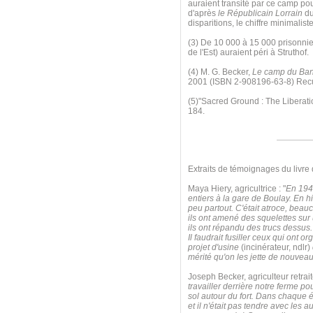
auraient transité par ce camp po
d'après
le Républicain Lorrain
du
disparitions, le chiffre minimalis
(3) De 10 000 à 15 000 prisonnier
de l'Est) auraient péri à Struthof.
(4) M. G. Becker,
Le camp du Ban-
2001 (ISBN 2-908196-63-8) Recuei
(5)"Sacred Ground : The Liberat
184.
Extraits de témoignages du livre
Maya Hiery, agricultrice : "
En 1942
entiers à la gare de Boulay. En hi
peu partout. C'était atroce, beauc
ils ont amené des squelettes sur u
ils ont répandu des trucs dessus. 
Il faudrait fusiller ceux qui ont 
projet d'usine
(incinérateur, ndlr)
mérité qu'on les jette de nouvea
Joseph Becker, agriculteur retraité
travailler derrière notre ferme po
sol autour du fort. Dans chaque éq
et il n'était pas tendre avec les 