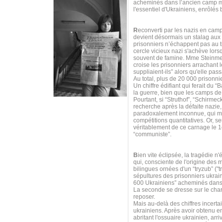
acheminés dans l’ancien camp mil
l'essentiel d'Ukrainiens, enrôlés
R
econverti par les nazis en cam
devient désormais un stalag aux 
prisonniers n’échappent pas au tr
cercle vicieux nazi s'achève lors
souvent de famine. Mme Steinmet
croise les prisonniers arrachant le
suppliaient-ils” alors qu'elle pas
Au total, plus de 20 000 prisonnie
Un chiffre édifiant qui ferait du
la guerre, bien que les camps de
Pourtant, si “Struthof”, “Schirme
recherche après la défaite nazie
paradoxalement inconnue, qui méri
compétitions quantitatives. Or, s
véritablement de ce carnage le 1e
“communiste”.
B
ien vite éclipsée, la tragédie
qui, consciente de l'origine des 
bilingues ornées d'un “tryzub” ("tr
sépultures des prisonniers ukrai
600 Ukrainiens” acheminés dans 
La seconde se dresse sur le ch
reposer.
Mais au-delà des chiffres incerta
ukrainiens. Après avoir obtenu e
abritant l'ossuaire ukrainien, ar