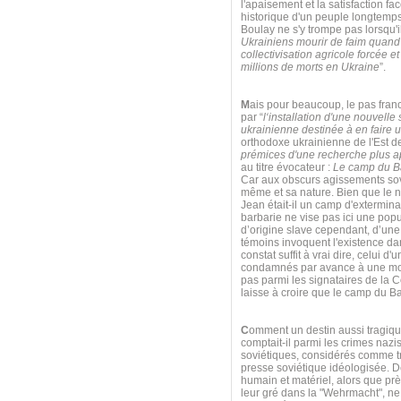
l'apaisement et la satisfaction f
historique d'un peuple longtemps
Boulay ne s'y trompe pas lorsqu'il
Ukrainiens mourir de faim quand o
collectivisation agricole forcée 
millions de morts en Ukraine
”.
M
ais pour beaucoup, le pas fra
par “
l‘installation d'une nouvell
ukrainienne destinée à en faire 
orthodoxe ukrainienne de l'Est de 
prémices d'une recherche plus ap
au titre évocateur :
Le camp du Ba
Car aux obscurs agissements sov
même et sa nature. Bien que le n
Jean était-il un camp d'extermin
barbarie ne vise pas ici une pop
d’origine slave cependant, d’une
témoins invoquent l'existence dan
constat suffit à vrai dire, celui
condamnés par avance à une mort
pas parmi les signataires de la 
laisse à croire que le camp du Ba
C
omment un destin aussi tragique 
comptait-il parmi les crimes naz
soviétiques, considérés comme tra
presse soviétique idéologisée. De
humain et matériel, alors que pr
leur gré dans la "Wehrmacht", n