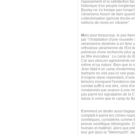
l'apaisement et la satisfaction f
historique d'un peuple longtemps
Boulay ne s'y trompe pas lorsqu'il
Ukrainiens mourir de faim quand o
collectivisation agricole forcée 
millions de morts en Ukraine
”.
M
ais pour beaucoup, le pas fra
par “
l‘installation d'une nouvell
ukrainienne destinée à en faire 
orthodoxe ukrainienne de l'Est de 
prémices d'une recherche plus ap
au titre évocateur :
Le camp du Ba
Car aux obscurs agissements sov
même et sa nature. Bien que le n
Jean était-il un camp d'extermin
barbarie ne vise pas ici une pop
d’origine slave cependant, d’une
témoins invoquent l'existence dan
constat suffit à vrai dire, celui
condamnés par avance à une mort
pas parmi les signataires de la 
laisse à croire que le camp du Ba
C
omment un destin aussi tragique 
comptait-il parmi les crimes naz
soviétiques, considérés comme tra
presse soviétique idéologisée. De
humain et matériel, alors que pr
leur gré dans la "Wehrmacht", n