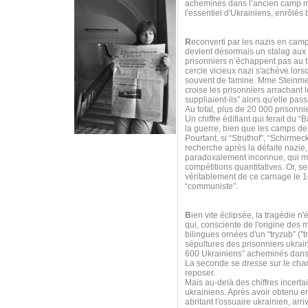
acheminés dans l’ancien camp mil
l'essentiel d'Ukrainiens, enrôlés
R
econverti par les nazis en cam
devient désormais un stalag aux 
prisonniers n’échappent pas au tr
cercle vicieux nazi s'achève lors
souvent de famine. Mme Steinmet
croise les prisonniers arrachant le
suppliaient-ils” alors qu'elle pas
Au total, plus de 20 000 prisonnie
Un chiffre édifiant qui ferait du
la guerre, bien que les camps de
Pourtant, si “Struthof”, “Schirme
recherche après la défaite nazie
paradoxalement inconnue, qui méri
compétitions quantitatives. Or, s
véritablement de ce carnage le 1e
“communiste”.
B
ien vite éclipsée, la tragédie
qui, consciente de l'origine des 
bilingues ornées d'un “tryzub” ("tr
sépultures des prisonniers ukrai
600 Ukrainiens” acheminés dans 
La seconde se dresse sur le ch
reposer.
Mais au-delà des chiffres incerta
ukrainiens. Après avoir obtenu e
abritant l'ossuaire ukrainien, ar