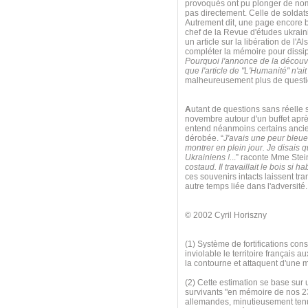
provoqués ont pu plonger de nom
pas directement. Celle de soldats 
Autrement dit, une page encore bl
chef de la Revue d'études ukrai
un article sur la libération de l'A
compléter la mémoire pour dissip
Pourquoi l'annonce de la découve
que l'article de "L'Humanité" n'ai
malheureusement plus de questio
A
utant de questions sans réelle s
novembre autour d'un buffet apr
entend néanmoins certains ancien
dérobée. “
J'avais une peur bleu
montrer en plein jour. Je disais q
Ukrainiens !.
..” raconte Mme Stei
costaud. Il travaillait le bois si 
ces souvenirs intacts laissent t
autre temps liée dans l'adversité
© 2002 Cyril Horiszny
(1) Système de fortifications cons
inviolable le territoire françai
la contourne et attaquent d'une 
(2) Cette estimation se base sur 
survivants "en mémoire de nos 2
allemandes, minutieusement tenue