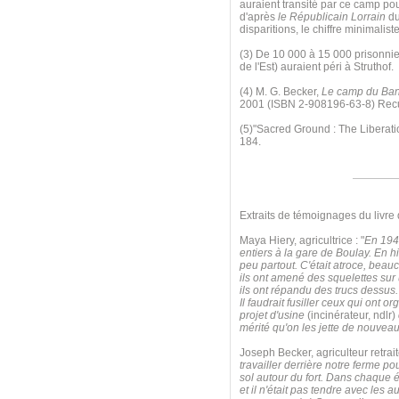
auraient transité par ce camp po
d'après
le Républicain Lorrain
du
disparitions, le chiffre minimalis
(3) De 10 000 à 15 000 prisonnier
de l'Est) auraient péri à Struthof.
(4) M. G. Becker,
Le camp du Ban-
2001 (ISBN 2-908196-63-8) Recuei
(5)"Sacred Ground : The Liberat
184.
Extraits de témoignages du livre
Maya Hiery, agricultrice : "
En 1942
entiers à la gare de Boulay. En hi
peu partout. C'était atroce, beauc
ils ont amené des squelettes sur u
ils ont répandu des trucs dessus. 
Il faudrait fusiller ceux qui ont 
projet d'usine
(incinérateur, ndlr)
mérité qu'on les jette de nouvea
Joseph Becker, agriculteur retraité
travailler derrière notre ferme po
sol autour du fort. Dans chaque éq
et il n'était pas tendre avec les 