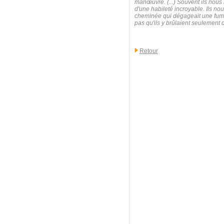
manœuvre. (...) Souvent ils nous 
d'une habileté incroyable. Ils nou
cheminée qui dégageait une fumée
pas qu'ils y brûlaient seulement 
Retour