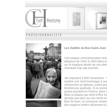
Les Oubliés
du Ban-Saint-Jean
Une plaque commémorative rend 
disparus de 1942 à 1944 dans le 
sur le tragique destin de ces dam
mondiale trop vite tournée.
«
I
ci reposent 3 600 Ukrainiens -
marbre noir rend hommage à ces 
mélancolie au tableau, avant qu
ténébreuse quiétude. Si la scène
passe pourtant en France, dans u
Mais la plaque qui vient d’être 
dévoile pas plus sur ses morts e
Ban-St-Jean, la commune voisine. 
des wagons entiers déversent à p