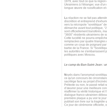
1979, avec tout ce que la région
Ukrainiens à l'étranger, vue d'
longue œuvre de russification et 
L
a réaction ne se fait pas atten
discrétion et entreprend d'exhum
vers la nécropole “soviétique” de
démarche avant tout politique, “
sont officiellement transférés, m
“3600” résidents ukrainiens de s
Cette lucidité ne pourra empêch
remplacées par quatre triangles d
comme un coup de poignard par les
barbe de la France. Si "Soviétiqu
les autorités ne s'embarrassent p
politiques avec Moscou.
Le camp du Ban-Saint-Jean : un
N
oyés dans l'anonymat soviétiqu
ce qu'un concours de circonstanc
sacrilège face au projet d'incin
Prétexte ou non, le passé refait 
d’œuvrer pour une meilleure conn
réaffirmer la vérité historique e
dialogue franco-ukrainien débouc
première plaque a pu voir le jou
publiait son livre sur la tragédie
Ce jour de cérémonie officielle, 