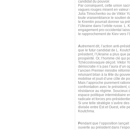
candidat du pouvoir.
Par conséquent, cette union sacr
vagues rouges misent en valeur s
Julia Timochenko ou de Viktor Y
toute vraisemblance le soutien 
le Kremlin pourrait donner sa pr
l’Ukraine dans l’orbite russe. L.
engagement pro-occidental laiss
le rapprochement de Kiev vers l
A
utrement dit, l’action anti-prés
que le futur candidat de L. Koutc
président, l’Ukraine a plus que j
prospérité. Or, l’homme clé qui p
Tchécoslovaquie déçoit. Viktor Y
démocratie n’a pas l’aura d’un op
l’ancien Premier ministre réformi
reluisant bilan à la tête du gouv
mobilise et jouit d’une côte de 
Mais l’approche purement ration
confrontation avec le président,
résistance au régime. Soucieux d
espace politique intermédiaire e
radicale et forces pro-présidenti
Si une telle stratégie s’avère de
divisée entre Est et Ouest, elle 
Koutchma.
P
endant que l’opposition lançait
ouverte au président dans l’espo