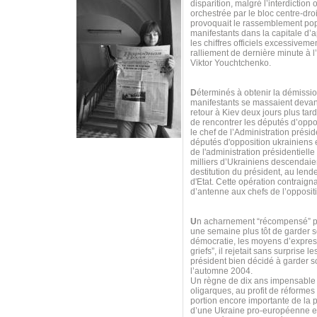
disparition, malgré l’interdiction 
orchestrée par le bloc centre-dro
provoquait le rassemblement pop
manifestants dans la capitale d’
les chiffres officiels excessiveme
ralliement de dernière minute à l
Viktor Youchtchenko.
D
éterminés à obtenir la démissio
manifestants se massaient devant 
retour à Kiev deux jours plus tar
de rencontrer les députés d’oppos
le chef de l’Administration prés
députés d'opposition ukrainiens 
de l'administration présidentiell
milliers d’Ukrainiens descendaie
destitution du président, au lend
d'Etat. Cette opération contraigna
d’antenne aux chefs de l’opposit
U
n acharnement “récompensé” par
une semaine plus tôt de garder s
démocratie, les moyens d’expres
griefs”, il rejetait sans surpris
président bien décidé à garder so
l’automne 2004.
Un règne de dix ans impensable p
oligarques, au profit de réform
portion encore importante de la p
d’une Ukraine pro-européenne et