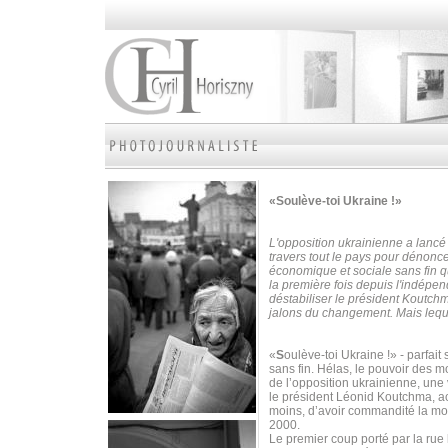
«Soulève-toi Ukraine !»
L'opposition ukrainienne a lancé
travers tout le pays pour dénoncer
économique et sociale sans fin qu
la première fois depuis l'indépe
déstabiliser le président Koutch
jalons du changement. Mais leque
«
S
oulève-toi Ukraine !» - parfa
sans fin. Hélas, le pouvoir des mot
de l’opposition ukrainienne, une
le président Léonid Koutchma, ac
moins, d’avoir commandité la mor
2000.
Le premier coup porté par la rue