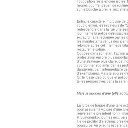
l’opposition reste encore isolée.
heures pour “entretien de routine
sur le bouche à oreille, aux effet
E
nfin, le caractère improvisé de 
coup d’envoi, les initiateurs de “
redescendre dans la rue une sema
jour même la police détruisait l
extraordinaire réclamée par les
les manifestants venus des alent
retombe après cet intermède fatal,
restaurer le calme.
Coupée dans son élan, l’action 
protestation encore plus importan
d’une stratégie plus claire, de mo
coordonner et d’anticiper les prot
dangereux par l’intermédiaire des
d’exemplaires. Mais le succès d’u
Or, le fossé idéologique et poli
telles perspectives dans la séréni
Mais le succès d’une telle acti
L
a force de frappe d’une telle ac
pour assurer la victoire d’une 
renverser le président honni, ma
P. Symonenko, tournés eux, vers l
file de profiter d’élections prés
poursuive. Au pire, ils espèrent