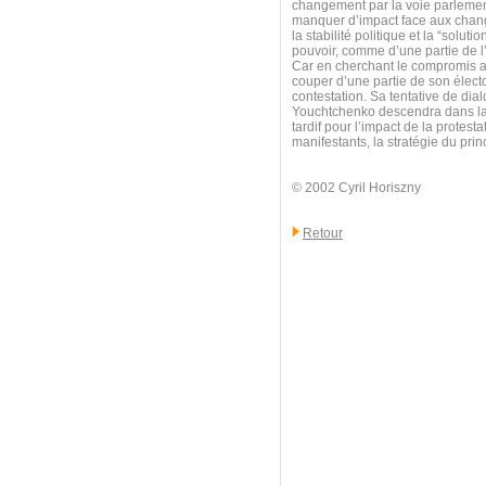
changement par la voie parlemen
manquer d’impact face aux change
la stabilité politique et la “solu
pouvoir, comme d’une partie de l
Car en cherchant le compromis av
couper d’une partie de son électo
contestation. Sa tentative de dia
Youchtchenko descendra dans la r
tardif pour l’impact de la protest
manifestants, la stratégie du pri
© 2002 Cyril Horiszny
Retour