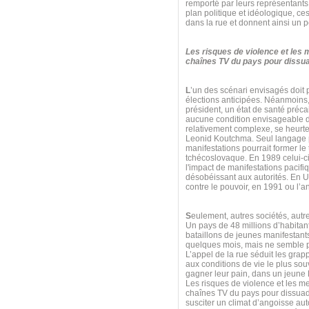
remporté par leurs représentants
plan politique et idéologique, ce
dans la rue et donnent ainsi un p
Les risques de violence et les
chaînes TV du pays pour dissuad
L
’un des scénari envisagés doit
élections anticipées. Néanmoins,
président, un état de santé préca
aucune condition envisageable da
relativement complexe, se heurt
Leonid Koutchma. Seul langage p
manifestations pourrait former l
tchécoslovaque. En 1989 celui-ci
l'impact de manifestations pacifi
désobéissant aux autorités. En U
contre le pouvoir, en 1991 ou l
S
eulement, autres sociétés, aut
Un pays de 48 millions d’habitan
bataillons de jeunes manifestants
quelques mois, mais ne semble pa
L’appel de la rue séduit les grap
aux conditions de vie le plus souv
gagner leur pain, dans un jeune Et
Les risques de violence et les m
chaînes TV du pays pour dissuade
susciter un climat d’angoisse au