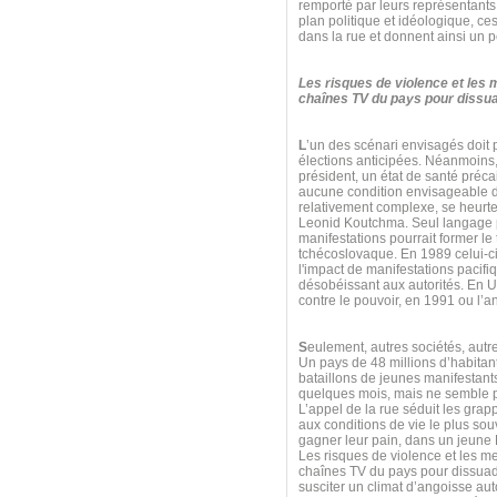
remporté par leurs représentants
plan politique et idéologique, ce
dans la rue et donnent ainsi un p
Les risques de violence et les
chaînes TV du pays pour dissuad
L
’un des scénari envisagés doit
élections anticipées. Néanmoins,
président, un état de santé préca
aucune condition envisageable da
relativement complexe, se heurt
Leonid Koutchma. Seul langage p
manifestations pourrait former l
tchécoslovaque. En 1989 celui-ci
l'impact de manifestations pacifi
désobéissant aux autorités. En U
contre le pouvoir, en 1991 ou l
S
eulement, autres sociétés, aut
Un pays de 48 millions d’habitan
bataillons de jeunes manifestants
quelques mois, mais ne semble pa
L’appel de la rue séduit les grap
aux conditions de vie le plus souv
gagner leur pain, dans un jeune Et
Les risques de violence et les m
chaînes TV du pays pour dissuade
susciter un climat d’angoisse au