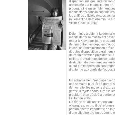
disparition, malgré l’interdiction 
orchestrée par le bloc centre-dro
provoquait le rassemblement pop
manifestants dans la capitale d’
les chiffres officiels excessiveme
ralliement de dernière minute à l
Viktor Youchtchenko.
D
éterminés à obtenir la démissio
manifestants se massaient devant 
retour à Kiev deux jours plus tar
de rencontrer les députés d’oppos
le chef de l’Administration prés
députés d'opposition ukrainiens 
de l'administration présidentiell
milliers d’Ukrainiens descendaie
destitution du président, au lend
d'Etat. Cette opération contraigna
d’antenne aux chefs de l’opposit
U
n acharnement “récompensé” par
une semaine plus tôt de garder s
démocratie, les moyens d’expres
griefs”, il rejetait sans surpris
président bien décidé à garder so
l’automne 2004.
Un règne de dix ans impensable p
oligarques, au profit de réform
portion encore importante de la p
d’une Ukraine pro-européenne et