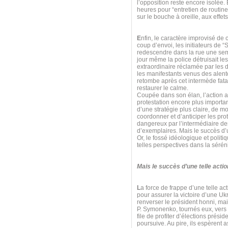
l’opposition reste encore isolée.
heures pour “entretien de routine
sur le bouche à oreille, aux effet
E
nfin, le caractère improvisé de 
coup d’envoi, les initiateurs de “
redescendre dans la rue une sema
jour même la police détruisait l
extraordinaire réclamée par les
les manifestants venus des alent
retombe après cet intermède fatal,
restaurer le calme.
Coupée dans son élan, l’action 
protestation encore plus importan
d’une stratégie plus claire, de mo
coordonner et d’anticiper les prot
dangereux par l’intermédiaire des
d’exemplaires. Mais le succès d’u
Or, le fossé idéologique et poli
telles perspectives dans la séréni
Mais le succès d’une telle acti
L
a force de frappe d’une telle ac
pour assurer la victoire d’une 
renverser le président honni, ma
P. Symonenko, tournés eux, vers l
file de profiter d’élections prés
poursuive. Au pire, ils espèrent