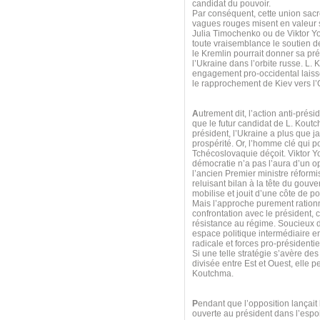
candidat du pouvoir.
Par conséquent, cette union sacr
vagues rouges misent en valeur s
Julia Timochenko ou de Viktor Y
toute vraisemblance le soutien 
le Kremlin pourrait donner sa pr
l’Ukraine dans l’orbite russe. L.
engagement pro-occidental laiss
le rapprochement de Kiev vers l
A
utrement dit, l’action anti-prés
que le futur candidat de L. Koutc
président, l’Ukraine a plus que j
prospérité. Or, l’homme clé qui p
Tchécoslovaquie déçoit. Viktor Y
démocratie n’a pas l’aura d’un op
l’ancien Premier ministre réformi
reluisant bilan à la tête du gouv
mobilise et jouit d’une côte de 
Mais l’approche purement ration
confrontation avec le président,
résistance au régime. Soucieux d
espace politique intermédiaire e
radicale et forces pro-présidenti
Si une telle stratégie s’avère de
divisée entre Est et Ouest, elle 
Koutchma.
P
endant que l’opposition lançait
ouverte au président dans l’espo