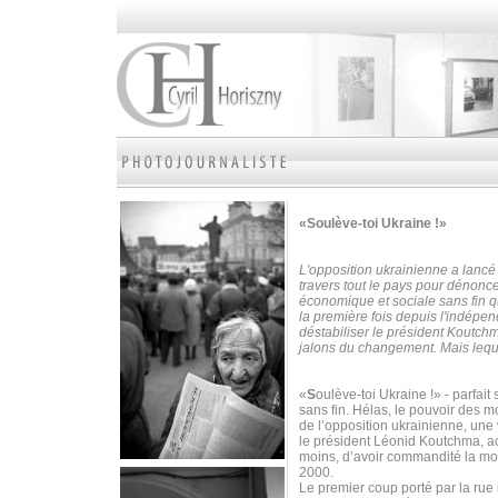
«Soulève-toi Ukraine !»
L'opposition ukrainienne a lancé
travers tout le pays pour dénoncer
économique et sociale sans fin qu
la première fois depuis l'indépe
déstabiliser le président Koutch
jalons du changement. Mais leque
«
S
oulève-toi Ukraine !» - parfa
sans fin. Hélas, le pouvoir des mot
de l’opposition ukrainienne, une
le président Léonid Koutchma, ac
moins, d’avoir commandité la mor
2000.
Le premier coup porté par la rue