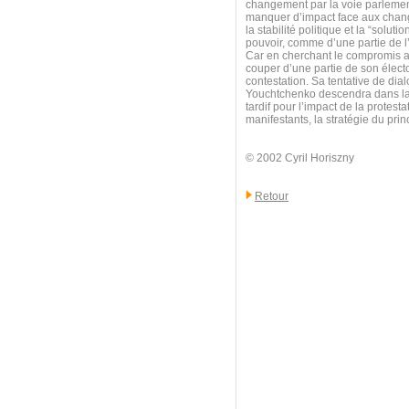
changement par la voie parlemen
manquer d’impact face aux change
la stabilité politique et la “solu
pouvoir, comme d’une partie de l
Car en cherchant le compromis av
couper d’une partie de son électo
contestation. Sa tentative de dia
Youchtchenko descendra dans la r
tardif pour l’impact de la protest
manifestants, la stratégie du pri
© 2002 Cyril Horiszny
Retour