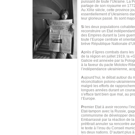
puissant de toute l’Ukraine. La P
partage de son royaume en 1772
Au XIXe siècle, cette province j
essentiellement d’Ukrainiens dan
leur glorieux passé. Ils sont major
S
i les deux populations cohabit
reconstruire un Etat indépendant,
des Empires durant la 1ere guerr
toute l’Europe centrale et orien
brève République Nationale d’Ukr
A
près d’âpres combats dans les f
de la région en juillet 1919, la
Galicie est annexée par la Polo
à la faveur du pacte Molotov-Ribe
l’indépendance ukrainienne, acq
A
ujourd’hui, le débat autour du 
réconciliation polono-ukrainienne
malgré les efforts de rapprocheme
longues années durant un couran
s’efface tant bien que mal, au pro
l’Europe.
P
remier Etat à avoir reconnu l’i
Etat-tampon avec la Russie, gage
communisme de développer des r
Embarrassé par la réaction de la 
préférait annuler sa rencontre a
le texte à l’insu du Conseil muni
les deux nations. D’autant plus à