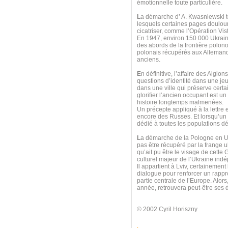
émotionnelle toute particulière.
L
a démarche d’ A. Kwasniewski t
lesquels certaines pages doulour
cicatriser, comme l’Opération Vis
En 1947, environ 150 000 Ukrain
des abords de la frontière polono
polonais récupérés aux Allemands
anciens.
E
n définitive, l’affaire des Aigl
questions d’identité dans une jeu
dans une ville qui préserve cert
glorifier l’ancien occupant est un
histoire longtemps malmenées.
Un précepte appliqué à la lettre
encore des Russes. Et lorsqu’un
dédié à toutes les populations dép
L
a démarche de la Pologne en Ukr
pas être récupéré par la frange ul
qu’ait pu être le visage de cette G
culturel majeur de l’Ukraine ind
Il appartient à Lviv, certainemen
dialogue pour renforcer un rappr
partie centrale de l’Europe. Alors
année, retrouvera peut-être ses d
© 2002 Cyril Horiszny