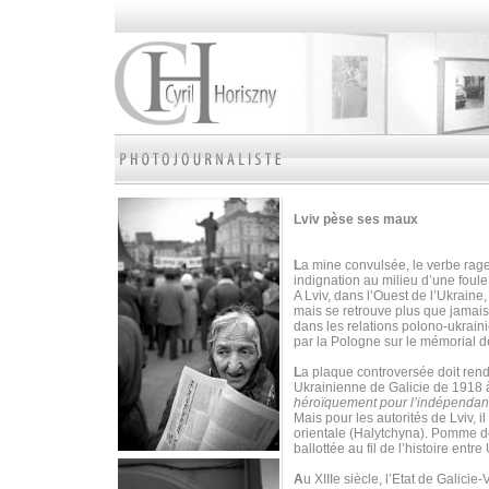
Lviv pèse ses maux
L
a mine convulsée, le verbe rage
indignation au milieu d’une foul
A Lviv, dans l’Ouest de l’Ukraine
mais se retrouve plus que jamais
dans les relations polono-ukrain
par la Pologne sur le mémorial d
L
a plaque controversée doit ren
Ukrainienne de Galicie de 1918 à
héroïquement pour l’indépendan
Mais pour les autorités de Lviv, i
orientale (Halytchyna). Pomme de 
ballottée au fil de l’histoire ent
A
u XIIIe siècle, l’Etat de Galicie