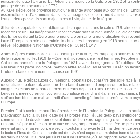
puissant de toute l’Ukraine. La Pologne s’empare de la Galicie en 1352 et la contr
partage de son royaume en 1772.
Au XIXe siècle, cette province jouit d’une grande autonomie aux confins de l’Emp
essentiellement d’Ukrainiens dans les campagnes, elle continue d’attiser la convo
leur glorieux passé. Ils sont majoritaires à Lviv, vitrine de la région.
S
i les deux populations cohabitent tant bien que mal dans le calme, l’Ukraine co
reconstruire un Etat indépendant, inconcevable sans la bien-aimée Galicie oriental
des Empires durant la 1ere guerre mondiale entraîne la généralisation des revendi
toute l’Europe centrale et orientale, la chute des Habsbourg en 1918 permet aux U
brève République Nationale d’Ukraine de l’Ouest à Lviv.
A
près d’âpres combats dans les faubourgs de la ville, les troupes polonaises repr
de la région en juillet 1919, la «Guerre d’Indépendance» est terminée. Peuplée ma
Galicie est annexée par la Pologne dès 1921, avant de regagner la République S
à la faveur du pacte Molotov-Ribentrop entre soviétiques et nazis. La région incarn
l’indépendance ukrainienne, acquise en 1991.
A
ujourd’hui, le débat autour du mémorial polonais peut paraître dérisoire face à l
réconciliation polono-ukrainienne. Pourtant, il continue d’empoissonner les relati
malgré les efforts de rapprochement entrepris depuis 10 ans. Le sort de la Galicie 
longues années durant un courant nationaliste revanchard dans les deux camps. 
s’efface tant bien que mal, au profit d’une nouvelle génération tournée vers le pays
l’Europe.
P
remier Etat à avoir reconnu l’indépendance de l’Ukraine, la Pologne voit en part
Etat-tampon avec la Russie, gage de sa propre stabilité. Les deux pays s’efforcen
communisme de développer des relations de bon voisinage malgré un passé tumu
Embarrassé par la réaction de la ville de Lviv, propriétaire du cimetière, le prési
préférait annuler sa rencontre avec L. Koutchma, prévue le 21 mai dernier. Le pré
le texte à l’insu du Conseil municipal de Lviv s’est exposé au malaise face à la co
les deux nations. D’autant plus à l’Ouest de l’Ukraine, où les rapports avec la Po