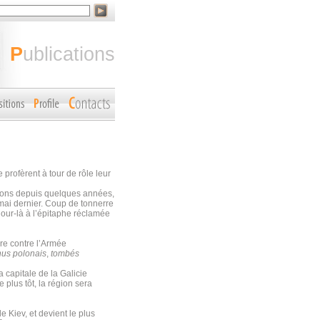
publications
profèrent à tour de rôle leur
ssions depuis quelques années,
 mai dernier. Coup de tonnerre
jour-là à l’épitaphe réclamée
re contre l’Armée
nus polonais
,
tombés
a capitale de la Galicie
plus tôt, la région sera
de Kiev, et devient le plus