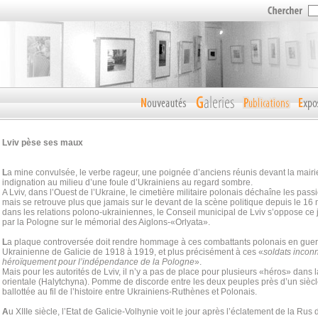
Lviv pèse ses maux
L
a mine convulsée, le verbe rageur, une poignée d’anciens réunis devant la mairie 
indignation au milieu d’une foule d’Ukrainiens au regard sombre.
A Lviv, dans l’Ouest de l’Ukraine, le cimetière militaire polonais déchaîne les pa
mais se retrouve plus que jamais sur le devant de la scène politique depuis le 16
dans les relations polono-ukrainiennes, le Conseil municipal de Lviv s’oppose ce 
par la Pologne sur le mémorial des Aiglons-«Orlyata».
L
a plaque controversée doit rendre hommage à ces combattants polonais en guer
Ukrainienne de Galicie de 1918 à 1919, et plus précisément à ces «
soldats incon
héroïquement pour l’indépendance de la Pologne
».
Mais pour les autorités de Lviv, il n’y a pas de place pour plusieurs «héros» dans l
orientale (Halytchyna). Pomme de discorde entre les deux peuples près d’un siècle 
ballottée au fil de l’histoire entre Ukrainiens-Ruthènes et Polonais.
A
u XIIIe siècle, l’Etat de Galicie-Volhynie voit le jour après l’éclatement de la Rus 