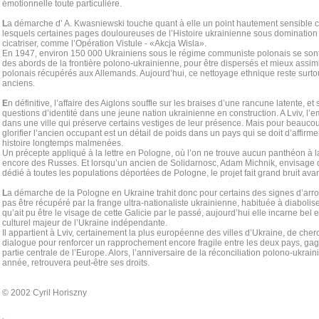
émotionnelle toute particulière.
L
a démarche d’ A. Kwasniewski touche quant à elle un point hautement sensible c
lesquels certaines pages douloureuses de l’Histoire ukrainienne sous domination
cicatriser, comme l’Opération Vistule - «Akcja Wisla».
En 1947, environ 150 000 Ukrainiens sous le régime communiste polonais se son
des abords de la frontière polono-ukrainienne, pour être dispersés et mieux assimil
polonais récupérés aux Allemands. Aujourd’hui, ce nettoyage ethnique reste surtou
anciens.
E
n définitive, l’affaire des Aiglons souffle sur les braises d’une rancune latente, 
questions d’identité dans une jeune nation ukrainienne en construction. A Lviv, l’e
dans une ville qui préserve certains vestiges de leur présence. Mais pour beaucou
glorifier l’ancien occupant est un détail de poids dans un pays qui se doit d’affirme
histoire longtemps malmenées.
Un précepte appliqué à la lettre en Pologne, où l’on ne trouve aucun panthéon à 
encore des Russes. Et lorsqu’un ancien de Solidarnosc, Adam Michnik, envisage
dédié à toutes les populations déportées de Pologne, le projet fait grand bruit avan
L
a démarche de la Pologne en Ukraine trahit donc pour certains des signes d’arro
pas être récupéré par la frange ultra-nationaliste ukrainienne, habituée à diabolise
qu’ait pu être le visage de cette Galicie par le passé, aujourd’hui elle incarne bel et
culturel majeur de l’Ukraine indépendante.
Il appartient à Lviv, certainement la plus européenne des villes d’Ukraine, de cher
dialogue pour renforcer un rapprochement encore fragile entre les deux pays, gage
partie centrale de l’Europe. Alors, l’anniversaire de la réconciliation polono-ukrai
année, retrouvera peut-être ses droits.
© 2002 Cyril Horiszny