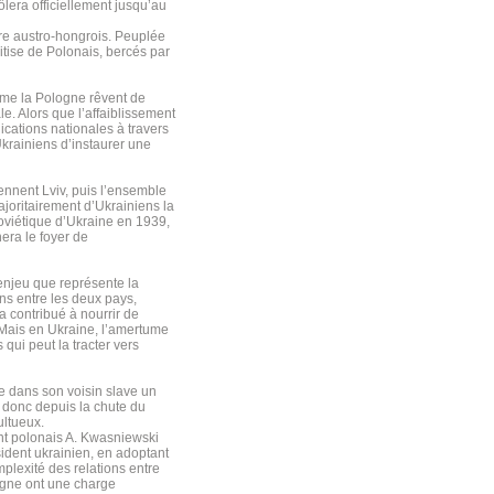
ôlera officiellement jusqu’au
ire austro-hongrois. Peuplée
itise de Polonais, bercés par
mme la Pologne rêvent de
e. Alors que l’affaiblissement
cations nationales à travers
krainiens d’instaurer une
ennent Lviv, puis l’ensemble
joritairement d’Ukrainiens la
oviétique d’Ukraine en 1939,
era le foyer de
’enjeu que représente la
ons entre les deux pays,
a contribué à nourrir de
Mais en Ukraine, l’amertume
 qui peut la tracter vers
ie dans son voisin slave un
t donc depuis la chute du
ltueux.
dent polonais A. Kwasniewski
sident ukrainien, en adoptant
mplexité des relations entre
logne ont une charge